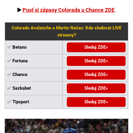
▶️
Pusť si zápasy Colorada u Chance ZDE
.
Colorado Avalanche a Martin Nečas: Kde sledovat LIVE
streamy?
✅
Betano
Sleduj ZDE
✅
Fortuna
Sleduj ZDE
✅
Chance
Sleduj ZDE
✅
Sazkabet
Sleduj ZDE
✅
Tipsport
Sleduj ZDE