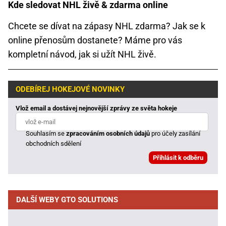
Kde sledovat NHL živě & zdarma online
Chcete se dívat na zápasy NHL zdarma? Jak se k
online přenosům dostanete? Máme pro vás
kompletní návod, jak si užít NHL živě.
ODEBÍREJ HOKEJOVÉ NOVINKY
Vlož email a dostávej nejnovější zprávy ze světa hokeje
Souhlasím se
zpracováním osobních údajů
pro účely zasílání
obchodních sdělení
DALŠÍ WEBY GTO SOLUTIONS