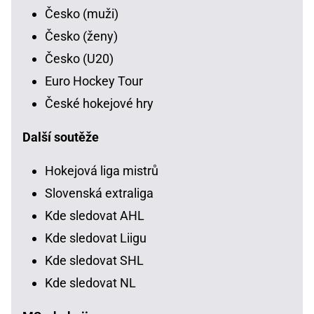
Česko (muži)
Česko (ženy)
Česko (U20)
Euro Hockey Tour
České hokejové hry
Další soutěže
Hokejová liga mistrů
Slovenská extraliga
Kde sledovat AHL
Kde sledovat Liigu
Kde sledovat SHL
Kde sledovat NL