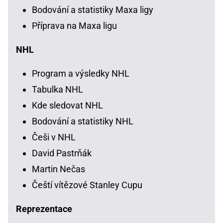
Bodování a statistiky Maxa ligy
Příprava na Maxa ligu
NHL
Program a výsledky NHL
Tabulka NHL
Kde sledovat NHL
Bodování a statistiky NHL
Češi v NHL
David Pastrňák
Martin Nečas
Čeští vítězové Stanley Cupu
Reprezentace