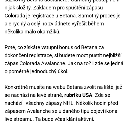
nijak složitý. Základem pro spuštění zápasu
Colorada je registrace u
Betana
. Samotný proces je
ale rychlý a celý ho zvládnete vyřešit během
několika málo okamžiků.
Poté, co získáte vstupní bonus od Betana za
dokončení registrace, si budete moct pustit nejbližší
zápas Colorada Avalanche. Jak na to? I zde se jedná
o poměrně jednoduchý úkol.
Konkrétně musíte na webu Betana zvolit na liště, jež
se nachází na levé straně,
rubriku USA
. Zde se
nachází i všechny zápasy NHL. Několik hodin před
zápasem Avalanche se u daného tipu objeví ikona
live streamu. Ta bude včas klání aktivní.