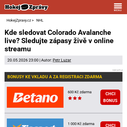
HokejZpravy.cz
>
NHL
Kde sledovat Colorado Avalanche
live? Sledujte zápasy živě v online
streamu
20.05.2026 23:00 | Autor:
Petr Luzar
BONUSY KE VKLADU A ZA REGISTRACI ZDARMA
600 Kč zdarma
CHCI
BONUS
1 000 Kč zdarma
CHCI