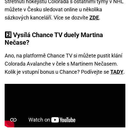
Střetnutí hokejistů Colorada s ostatními týmy v NHL
můžete v Česku sledovat online u několika
sázkových kanceláří. Více se dozvíte
ZDE
.
2️⃣ Vysílá Chance TV duely Martina
Nečase?
Ano, na platformě Chance TV si můžete pustit klání
Colorada Avalanche v čele s Martinem Nečasem.
Kolik je vstupní bonus u Chance? Podívejte se
TADY
.