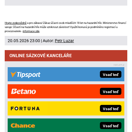
Hrajte zodpovědně
a pro zábavu! Zákaz účasti osob mladších 18 let na hazardní hře. Ministerstvo financí
varuje: Účastí na hazardní hře může vzniknout závislost! Využití bonusů je podmíněno registrací u
provozovatele -
informace zde
.
20.05.2026 23:00 | Autor:
Petr Luzar
ONLINE SÁZKOVÉ KANCELÁŘE
Vsaď teď
Vsaď teď
Vsaď teď
Vsaď teď