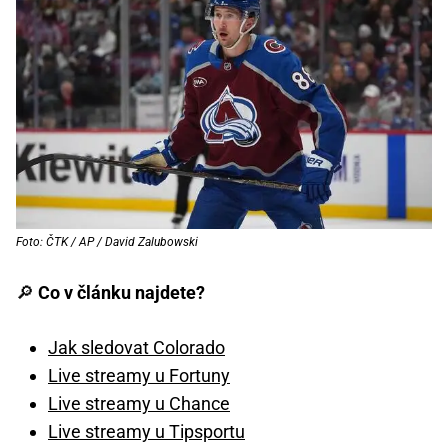
Foto: ČTK / AP / David Zalubowski
🔎
Co v článku najdete?
Jak sledovat Colorado
Live streamy u Fortuny
Live streamy u Chance
Live streamy u Tipsportu