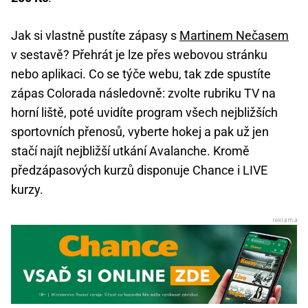
Jak si vlastně pustíte zápasy s
Martinem Nečasem
v sestavě? Přehrát je lze přes webovou stránku
nebo aplikaci. Co se týče webu, tak zde spustíte
zápas Colorada následovně: zvolte rubriku TV na
horní liště, poté uvidíte program všech nejbližších
sportovních přenosů, vyberte hokej a pak už jen
stačí najít nejbližší utkání Avalanche. Kromě
předzápasových kurzů disponuje Chance i LIVE
kurzy.