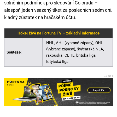
splněním podmínek pro sledování Colorada –
alespoň jeden vsazený tiket za posledních sedm dní,
kladný zůstatek na hráčském účtu.
Hokej živě na Fortuna TV –⁠ základní informace
NHL, AHL (vybrané zápasy), OHL
(vybrané zápasy), švýcarská NLA,
Soutěže
:
rakouská ICEHL, britská liga,
lotyšská liga