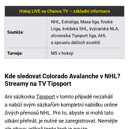
Hokej LIVE na Chance TV –⁠ základní informace
NHL, Extraliga, Maxa liga, finská
Liiga, švédská SHL, švýcarská NLA,
Soutěže
:
slovenská Tipsport liga, AHL
a spoustu dalších soutěží
Turnaje
:
MS v hokeji
Kde sledovat Colorado Avalanche v NHL?
Streamy na TV Tipsport
Ani sázkovka
Tipsport
v tomto případě nezahálí
a nabízí svým sázkařům kompletní nabídku online
živých přenosů NHL. Pro to, abyste si mohli tato
utkání přehrát, je nutné se zaregistrovat. Nemějte
ale obavy, jelikož tento krok je pouze