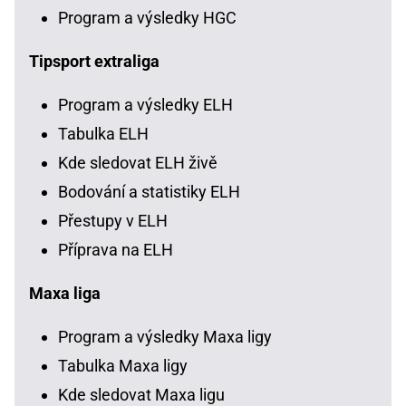
Program a výsledky HGC
Tipsport extraliga
Program a výsledky ELH
Tabulka ELH
Kde sledovat ELH živě
Bodování a statistiky ELH
Přestupy v ELH
Příprava na ELH
Maxa liga
Program a výsledky Maxa ligy
Tabulka Maxa ligy
Kde sledovat Maxa ligu