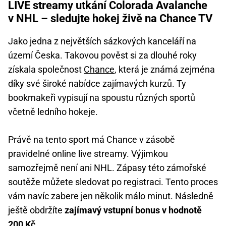
LIVE streamy utkání Colorada Avalanche
v NHL – sledujte hokej živě na Chance TV
Jako jedna z největších sázkových kanceláří na
území Česka. Takovou pověst si za dlouhé roky
získala společnost
Chance
, která je známá zejména
díky své široké nabídce zajímavých kurzů. Ty
bookmakeři vypisují na spoustu různých sportů
včetně ledního hokeje.
Právě na tento sport má Chance v zásobě
pravidelné online live streamy. Výjimkou
samozřejmě není ani NHL. Zápasy této zámořské
soutěže můžete sledovat po registraci. Tento proces
vám navíc zabere jen několik málo minut. Následně
ještě obdržíte
zajímavý vstupní bonus v hodnotě
200 Kč
.