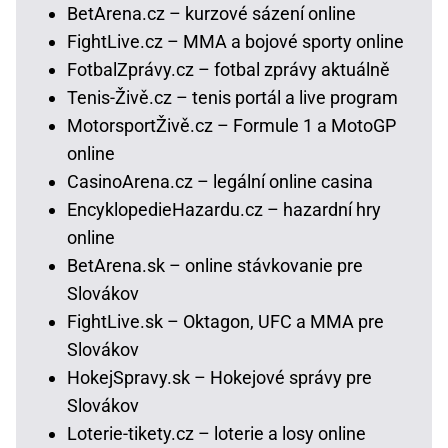
BetArena.cz – kurzové sázení online
FightLive.cz – MMA a bojové sporty online
FotbalZprávy.cz – fotbal zprávy aktuálně
Tenis-Živě.cz – tenis portál a live program
MotorsportŽivě.cz – Formule 1 a MotoGP
online
CasinoArena.cz – legální online casina
EncyklopedieHazardu.cz – hazardní hry
online
BetArena.sk – online stávkovanie pre
Slovákov
FightLive.sk – Oktagon, UFC a MMA pre
Slovákov
HokejSpravy.sk – Hokejové správy pre
Slovákov
Loterie-tikety.cz – loterie a losy online