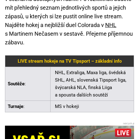
mít přehledný seznam jednotlivých sportů a jejich
zápasů, u kterých si lze pustit online live stream.
Najděte hokej a nejbližší duel Colorada v
NHL
s Martinem Nečasem v sestavě. Přejeme příjemnou
zábavu.
LIVE stream hokeje na TV Tipsport –⁠ základní info
NHL, Extraliga, Maxa liga, švédská
SHL, AHL, slovenská Tipsport liga,
Soutěže
:
švýcarská NLA, finská Liiga
a spousta dalších soutěží
Turnaje
:
MS v hokeji