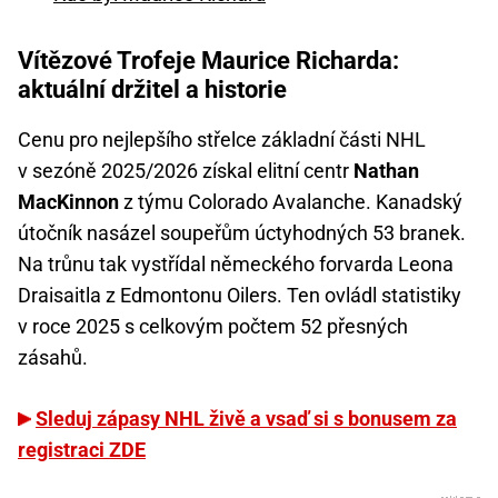
Vítězové Trofeje Maurice Richarda:
aktuální držitel a historie
Cenu pro nejlepšího střelce základní části NHL
v sezóně 2025/2026 získal elitní centr
Nathan
MacKinnon
z týmu Colorado Avalanche. Kanadský
útočník nasázel soupeřům úctyhodných 53 branek.
Na trůnu tak vystřídal německého forvarda Leona
Draisaitla z Edmontonu Oilers. Ten ovládl statistiky
v roce 2025 s celkovým počtem 52 přesných
zásahů.
Sleduj zápasy NHL živě a vsaď si s bonusem za
registraci ZDE