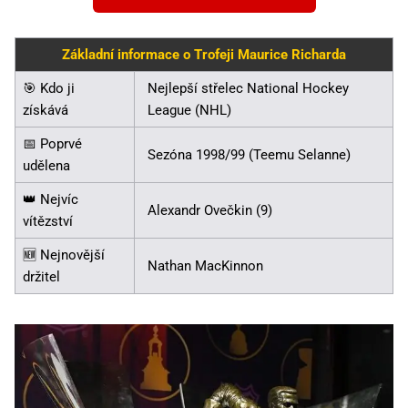
Základní informace o Trofeji Maurice Richarda
🎯 Kdo ji
Nejlepší střelec National Hockey
získává
League (NHL)
📅 Poprvé
Sezóna 1998/99 (Teemu Selanne)
udělena
👑 Nejvíc
Alexandr Ovečkin (9)
vítězství
🆕 Nejnovější
Nathan MacKinnon
držitel