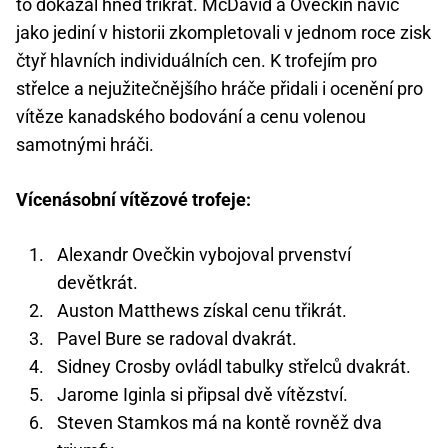
to dokázal hned třikrát. McDavid a Ovečkin navíc
jako jediní v historii zkompletovali v jednom roce zisk
čtyř hlavních individuálních cen. K trofejím pro
střelce a nejužitečnějšího hráče přidali i ocenění pro
vítěze kanadského bodování a cenu volenou
samotnými hráči.
Vícenásobní vítězové trofeje:
Alexandr Ovečkin vybojoval prvenství
devětkrát.
Auston Matthews získal cenu třikrát.
Pavel Bure se radoval dvakrát.
Sidney Crosby ovládl tabulky střelců dvakrát.
Jarome Iginla si připsal dvě vítězství.
Steven Stamkos má na kontě rovněž dva