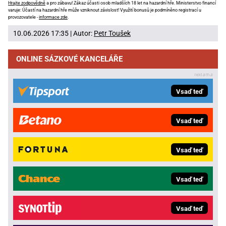
Hrajte zodpovědně
a pro zábavu! Zákaz účasti osob mladších 18 let na hazardní hře. Ministerstvo financí
varuje: Účastí na hazardní hře může vzniknout závislost! Využití bonusů je podmíněno registrací u
provozovatele -
informace zde
.
10.06.2026 17:35 | Autor:
Petr Toušek
ONLINE SÁZKOVÉ KANCELÁŘE
Vsaď teď
Vsaď teď
Vsaď teď
Vsaď teď
Vsaď teď