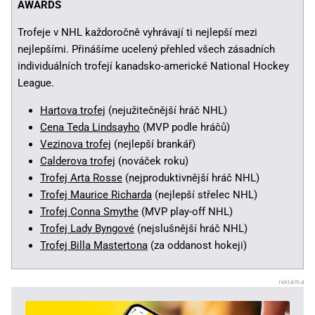
AWARDS
Trofeje v NHL každoročně vyhrávají ti nejlepší mezi
nejlepšími. Přinášíme ucelený přehled všech zásadních
individuálních trofejí kanadsko-americké National Hockey
League.
Hartova trofej
(nejužitečnější hráč NHL)
Cena Teda Lindsayho
(MVP podle hráčů)
Vezinova trofej
(nejlepší brankář)
Calderova trofej
(nováček roku)
Trofej Arta Rosse
(nejproduktivnější hráč NHL)
Trofej Maurice Richarda
(nejlepší střelec NHL)
Trofej Conna Smythe
(MVP play-off NHL)
Trofej Lady Byngové
(nejslušnější hráč NHL)
Trofej Billa Mastertona
(za oddanost hokeji)