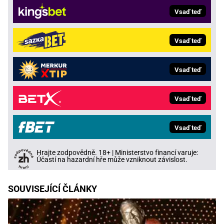
Vsaď teď
Vsaď teď
Vsaď teď
Vsaď teď
Vsaď teď
Hrajte zodpovědně. 18+ | Ministerstvo financí varuje:
Účastí na hazardní hře může vzniknout závislost.
SOUVISEJÍCÍ ČLÁNKY