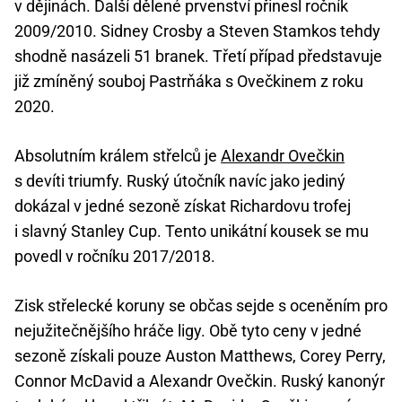
v dějinách. Další dělené prvenství přinesl ročník
2009/2010. Sidney Crosby a Steven Stamkos tehdy
shodně nasázeli 51 branek. Třetí případ představuje
již zmíněný souboj Pastrňáka s Ovečkinem z roku
2020.
Absolutním králem střelců je
Alexandr Ovečkin
s devíti triumfy. Ruský útočník navíc jako jediný
dokázal v jedné sezoně získat Richardovu trofej
i slavný Stanley Cup. Tento unikátní kousek se mu
povedl v ročníku 2017/2018.
Zisk střelecké koruny se občas sejde s oceněním pro
nejužitečnějšího hráče ligy. Obě tyto ceny v jedné
sezoně získali pouze Auston Matthews, Corey Perry,
Connor McDavid a Alexandr Ovečkin. Ruský kanonýr