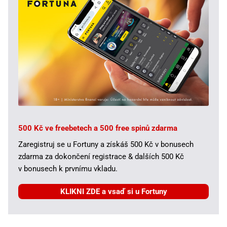
500 Kč ve freebetech a 500 free spinů zdarma
Zaregistruj se u Fortuny a získáš 500 Kč v bonusech
zdarma za dokončení registrace & dalších 500 Kč
v bonusech k prvnímu vkladu.
KLIKNI ZDE a vsaď si u Fortuny