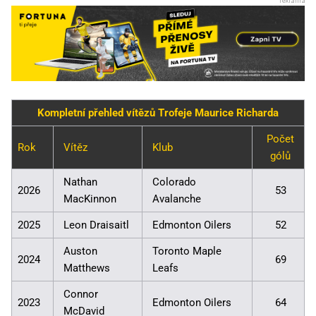
Kompletní přehled vítězů Trofeje Maurice Richarda
Počet
Rok
Vítěz
Klub
gólů
Nathan
Colorado
2026
53
MacKinnon
Avalanche
2025
Leon Draisaitl
Edmonton Oilers
52
Auston
Toronto Maple
2024
69
Matthews
Leafs
Connor
2023
Edmonton Oilers
64
McDavid