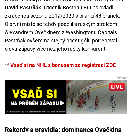
David Pastrňák
. Útočník Bostonu Bruins ovládl
zkrácenou sezonu 2019/2020 s bilancí 48 branek.
O první místo se tehdy podělil s ruským střelcem
Alexandrem Ovečkinem z Washingtonu Capitals.
Pastrňák ovšem na stejný počet gólů potřeboval
o dva zápasy více než jeho ruský konkurent.
✅
Vsaď si na NHL s bonusem za registraci ZDE
Rekordy a pravidla: dominance Ovečkina