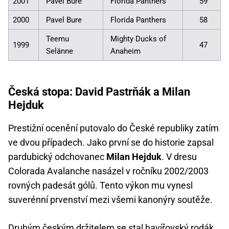
2001
Pavel Bure
Florida Panthers
59
2000
Pavel Bure
Florida Panthers
58
Teemu
Mighty Ducks of
1999
47
Selänne
Anaheim
Česká stopa: David Pastrňák a Milan
Hejduk
Prestižní ocenění putovalo do České republiky zatím
ve dvou případech. Jako první se do historie zapsal
pardubický odchovanec
Milan Hejduk
. V dresu
Colorada Avalanche nasázel v ročníku 2002/2003
rovných padesát gólů. Tento výkon mu vynesl
suverénní prvenství mezi všemi kanonýry soutěže.
Druhým českým držitelem se stal havířovský rodák