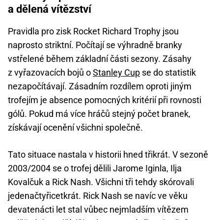
a dělená vítězství
Pravidla pro zisk Rocket Richard Trophy jsou
naprosto striktní. Počítají se výhradně branky
vstřelené během základní části sezony. Zásahy
z vyřazovacích bojů o
Stanley Cup
se do statistik
nezapočítávají. Zásadním rozdílem oproti jiným
trofejím je absence pomocných kritérií při rovnosti
gólů. Pokud má více hráčů stejný počet branek,
získávají ocenění všichni společně.
Tato situace nastala v historii hned třikrát. V sezoně
2003/2004 se o trofej dělili Jarome Iginla, Ilja
Kovalčuk a Rick Nash. Všichni tři tehdy skórovali
jedenačtyřicetkrát. Rick Nash se navíc ve věku
devatenácti let stal vůbec nejmladším vítězem