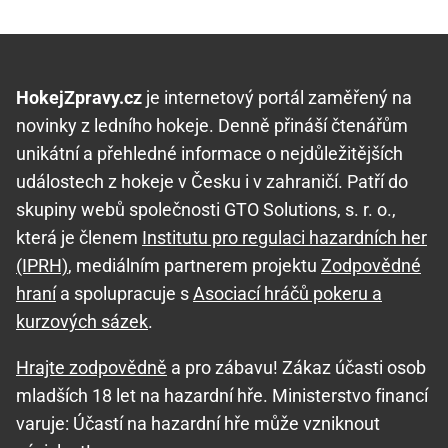
HokejZpravy.cz
je internetový portál zaměřený na
novinky z ledního hokeje. Denně přináší čtenářům
unikátní a přehledné informace o nejdůležitějších
událostech z hokeje v Česku i v zahraničí. Patří do
skupiny webů společnosti GTO Solutions, s. r. o.,
která je členem
Institutu pro regulaci hazardních her
(IPRH)
, mediálním partnerem projektu
Zodpovědné
hraní
a spolupracuje s
Asociací hráčů pokeru a
kurzových sázek
.
Hrajte zodpovědně
a pro zábavu! Zákaz účasti osob
mladších 18 let na hazardní hře. Ministerstvo financí
varuje: Účastí na hazardní hře může vzniknout