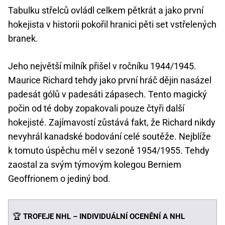
Tabulku střelců ovládl celkem pětkrát a jako první
hokejista v historii pokořil hranici pěti set vstřelených
branek.
Jeho největší milník přišel v ročníku 1944/1945.
Maurice Richard tehdy jako první hráč dějin nasázel
padesát gólů v padesáti zápasech. Tento magický
počin od té doby zopakovali pouze čtyři další
hokejisté. Zajímavostí zůstává fakt, že Richard nikdy
nevyhrál kanadské bodování celé soutěže. Nejblíže
k tomuto úspěchu měl v sezoně 1954/1955. Tehdy
zaostal za svým týmovým kolegou Berniem
Geoffrionem o jediný bod.
🏆
TROFEJE NHL – INDIVIDUÁLNÍ OCENĚNÍ A NHL