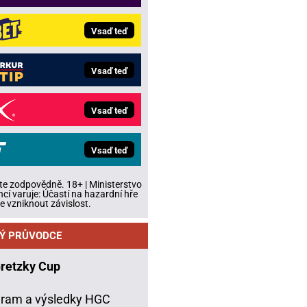
Vsaď teď
Vsaď teď
Vsaď teď
Vsaď teď
te zodpovědně. 18+ | Ministerstvo
ncí varuje: Účastí na hazardní hře
 vzniknout závislost.
Ý PRŮVODCE
Gretzky Cup
ram a výsledky HGC