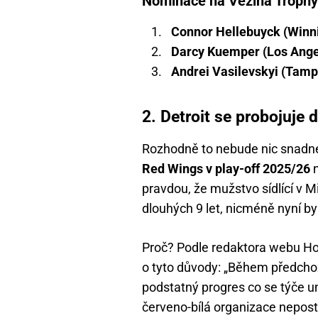
Nominace na Vezina Trophy
Connor Hellebuyck (Winn
Darcy Kuemper (Los Ange
Andrei Vasilevskyi (Tamp
2. Detroit se probojuje 
Rozhodně to nebude nic snadné
Red Wings v play-off 2025/26
n
pravdou, že mužstvo sídlící v M
dlouhých 9 let, nicméně nyní 
Proč? Podle redaktora webu Ho
o tyto důvody: „Během předcho
podstatný progres co se týče u
červeno-bílá organizace neposto