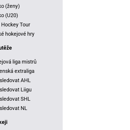
o (ženy)
o (U20)
 Hockey Tour
é hokejové hry
utěže
jová liga mistrů
enská extraliga
sledovat AHL
sledovat Liigu
sledovat SHL
sledovat NL
keji