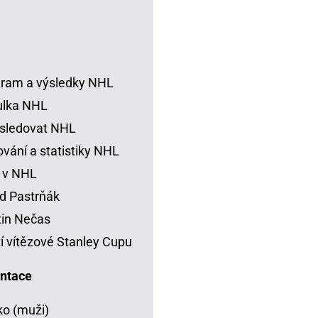
ram a výsledky NHL
ulka NHL
sledovat NHL
vání a statistiky NHL
 v NHL
d Pastrňák
in Nečas
í vítězové Stanley Cupu
ntace
o (muži)