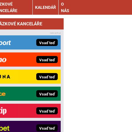
ZKOVÉ
O
KALENDÁŘ
NCELÁŘE
NÁS
SÁZKOVÉ KANCELÁŘE
Vsaď teď
Vsaď teď
Vsaď teď
Vsaď teď
Vsaď teď
Vsaď teď