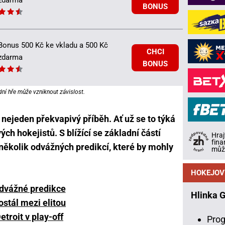
zdarma
BONUS
Bonus 500 Kč ke vkladu a 500 Kč
CHCI
zdarma
BONUS
dní hře může vzniknout závislost.
nejeden překvapivý příběh. Ať už se to týká
ých hokejistů. S blížící se základní částí
Hraj
fina
ěkolik odvážných predikcí, které by mohly
může
HOKEJOV
dvážné predikce
Hlinka 
ostál mezi elitou
etroit v play-off
Prog