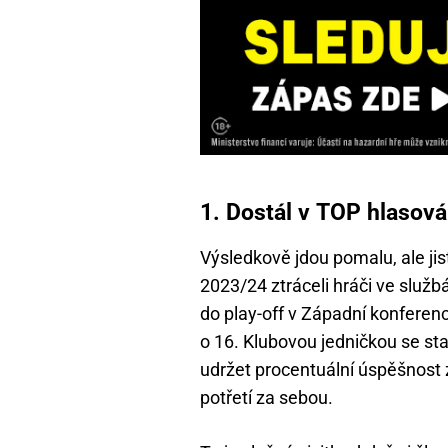
1. Dostál v TOP hlasová
Výsledkově jdou pomalu, ale jis
2023/24 ztráceli hráči ve služ
do play-off v Západní konferenci
o 16. Klubovou jedničkou se st
udržet procentuální úspěšnost 
potřetí za sebou.