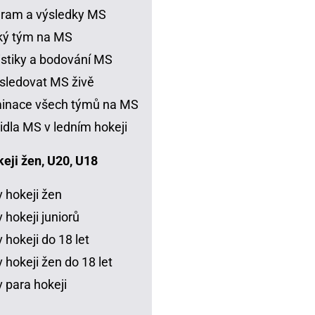
ram a výsledky MS
ký tým na MS
istiky a bodování MS
sledovat MS živě
inace všech týmů na MS
idla MS v ledním hokeji
eji žen, U20, U18
 hokeji žen
 hokeji juniorů
 hokeji do 18 let
 hokeji žen do 18 let
 para hokeji