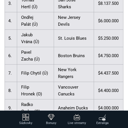
3.
$8.137.500
Hertl (Ú)
Sharks
Ondřej
New Jersey
4.
$6.000.000
Palát (Ú)
Devils
Jakub
5.
St. Louis Blues
$5.250.000
Vrána (Ú)
Pavel
6.
Boston Bruins
$4.750.000
Zacha (Ú)
New York
7.
Filip Chytil (Ú)
$4.437.500
Rangers
Filip
Vancouver
8.
$4.400.000
Hronek (O)
Canucks
Radko
9.
Anaheim Ducks
$4.000.000
Gudas (O)
Petr Mrázek
Chicago
Sázkovky
Bonusy
Live streamy
Extraliga
10.
$3.800.000