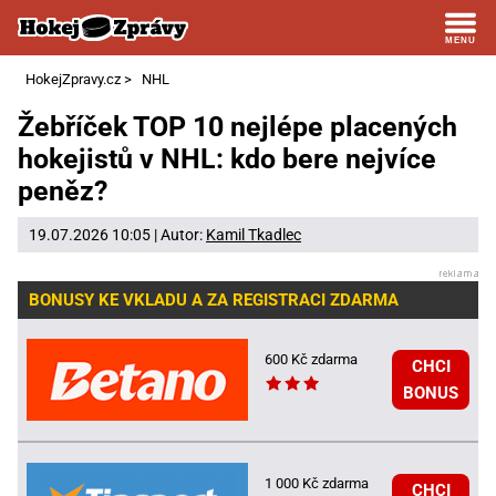
HokejZpravy.cz
>
NHL
Žebříček TOP 10 nejlépe placených
hokejistů v NHL: kdo bere nejvíce
peněz?
19.07.2026 10:05 | Autor:
Kamil Tkadlec
BONUSY KE VKLADU A ZA REGISTRACI ZDARMA
600 Kč zdarma
CHCI
BONUS
1 000 Kč zdarma
CHCI