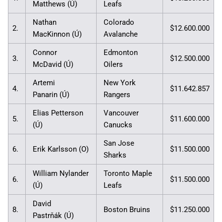
Matthews (Ú)
Leafs
Nathan
Colorado
2.
$12.600.000
MacKinnon (Ú)
Avalanche
Connor
Edmonton
3.
$12.500.000
McDavid (Ú)
Oilers
Artemi
New York
4.
$11.642.857
Panarin (Ú)
Rangers
Elias Petterson
Vancouver
5.
$11.600.000
(Ú)
Canucks
San Jose
6.
Erik Karlsson (O)
$11.500.000
Sharks
William Nylander
Toronto Maple
6.
$11.500.000
(Ú)
Leafs
David
8.
Boston Bruins
$11.250.000
Pastrňák (Ú)