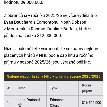
hodnotu $9.000.000.
Z obránců si v ročníku 2025/26 nejvíce vydělá trio
Evan Bouchard
z Edmontonu, Noah Dobson
z Montrealu a Rasmus Dahlin z Buffala, kteří si
přijdou na částku $12.000.000.
Níže si pak můžete všimnout, že seznamy nejlépe
placených hráčů v NHL podle cap hitu a ročního
příjmu v sezoně 2025/26 jsou výrazně odlišné.
Nejlépe placení hráči v NHL – příjem v sezoně 2025/2026
Roční
#
Hráč
Tým
příjem
Leon Draisaitl
Edmonton
1.
$16.500.000
(Ú)
Oilers