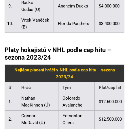
Radko
9.
Anaheim Ducks
$4.000.000
Gudas (O)
Vítek Vaněček
10.
Florida Panthers
$3.400.000
(B)
Platy hokejistů v NHL podle cap hitu –
sezona 2023/24
Nejlépe placení hráči v NHL podle cap hitu – sezona
2023/24
#
Hráč
Tým
Plat/cap hit
Nathan
Colorado
1.
$12.600.000
MacKinnon (Ú)
Avalanche
Connor
Edmonton
2.
$12.500.000
McDavid (Ú)
Oilers