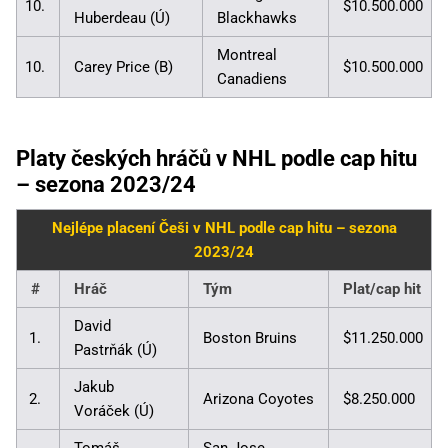
10.
$10.500.000
Huberdeau (Ú)
Blackhawks
Montreal
10.
Carey Price (B)
$10.500.000
Canadiens
Platy českých hráčů v NHL podle cap hitu
– sezona 2023/24
Nejlépe placení Češi v NHL podle cap hitu – sezona
2023/24
#
Hráč
Tým
Plat/cap hit
David
1.
Boston Bruins
$11.250.000
Pastrňák (Ú)
Jakub
2.
Arizona Coyotes
$8.250.000
Voráček (Ú)
Tomáš
San Jose