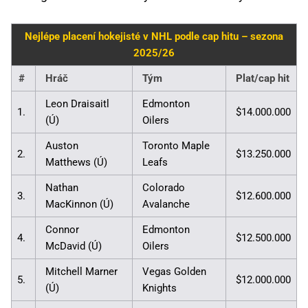
Nejlépe placení hokejisté v NHL podle cap hitu – sezona
2025/26
#
Hráč
Tým
Plat/cap hit
Leon Draisaitl
Edmonton
1.
$14.000.000
(Ú)
Oilers
Auston
Toronto Maple
2.
$13.250.000
Matthews (Ú)
Leafs
Nathan
Colorado
3.
$12.600.000
MacKinnon (Ú)
Avalanche
Connor
Edmonton
4.
$12.500.000
McDavid (Ú)
Oilers
Mitchell Marner
Vegas Golden
5.
$12.000.000
(Ú)
Knights