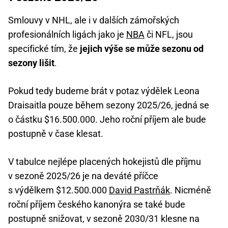
Smlouvy v NHL, ale i v dalších zámořských
profesionálních ligách jako je
NBA
či NFL, jsou
specifické tím, že
jejich výše se může sezonu od
sezony lišit
.
Pokud tedy budeme brát v potaz výdělek Leona
Draisaitla pouze během sezony 2025/26, jedná se
o částku $16.500.000. Jeho roční příjem ale bude
postupně v čase klesat.
V tabulce nejlépe placených hokejistů dle příjmu
v sezoně 2025/26 je na deváté příčce
s výdělkem $12.500.000
David Pastrňák
. Nicméně
roční příjem českého kanonýra se také bude
postupně snižovat, v sezoně 2030/31 klesne na