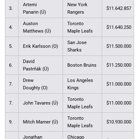
Artemi
New York
3.
$11.642.857
Panarin (Ú)
Rangers
Auston
Toronto
4.
$11.640.250
Matthews (Ú)
Maple Leafs
San Jose
5.
Erik Karlsson (O)
$11.500.000
Sharks
David
6.
Boston Bruins
$11.250.000
Pastrňák (Ú)
Drew
Los Angeles
7.
$11.000.000
Doughty (O)
Kings
Toronto
7.
John Tavares (Ú)
$11.000.000
Maple Leafs
Toronto
9.
Mitch Marner (Ú)
$10.930.000
Maple Leafs
Jonathan
Chicago