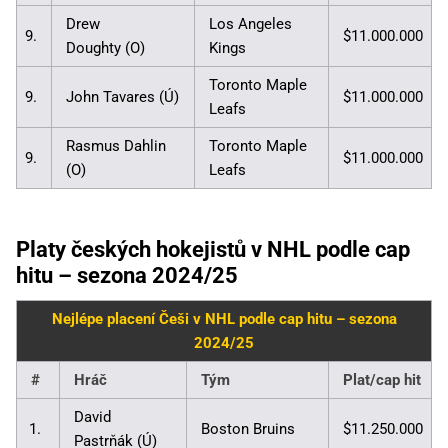
Drew
Los Angeles
9.
$11.000.000
Doughty (O)
Kings
Toronto Maple
9.
John Tavares (Ú)
$11.000.000
Leafs
Rasmus Dahlin
Toronto Maple
9.
$11.000.000
(O)
Leafs
Platy českých hokejistů v NHL podle cap
hitu – sezona 2024/25
Nejlépe placení Češi v NHL podle cap hitu – sezona
2024/25
#
Hráč
Tým
Plat/cap hit
David
1.
Boston Bruins
$11.250.000
Pastrňák (Ú)