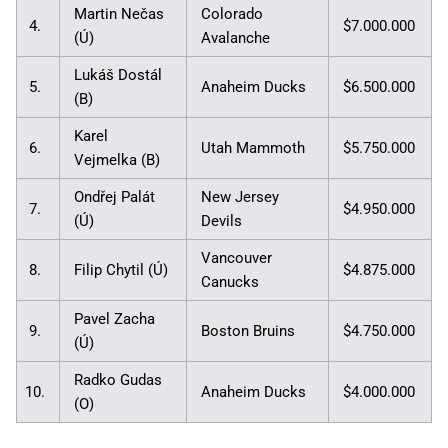
Martin Nečas
Colorado
4.
$7.000.000
(Ú)
Avalanche
Lukáš Dostál
5.
Anaheim Ducks
$6.500.000
(B)
Karel
6.
Utah Mammoth
$5.750.000
Vejmelka (B)
Ondřej Palát
New Jersey
7.
$4.950.000
(Ú)
Devils
Vancouver
8.
Filip Chytil (Ú)
$4.875.000
Canucks
Pavel Zacha
9.
Boston Bruins
$4.750.000
(Ú)
Radko Gudas
10.
Anaheim Ducks
$4.000.000
(O)