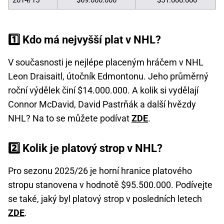
1️⃣ Kdo má nejvyšší plat v NHL?
V současnosti je nejlépe placeným hráčem v NHL
Leon Draisaitl, útočník Edmontonu. Jeho průměrný
roční výdělek činí $14.000.000. A kolik si vydělají
Connor McDavid, David Pastrňák a další hvězdy
NHL? Na to se můžete podívat
ZDE
.
2️⃣ Kolik je platový strop v NHL?
Pro sezonu 2025/26 je horní hranice platového
stropu stanovena v hodnotě $95.500.000. Podívejte
se také, jaký byl platový strop v posledních letech
ZDE
.