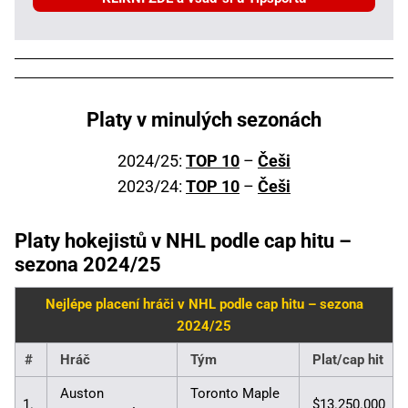
Platy v minulých sezonách
2024/25:
TOP 10
–
Češi
2023/24:
TOP 10
–
Češi
Platy hokejistů v NHL podle cap hitu –
sezona 2024/25
Nejlépe placení hráči v NHL podle cap hitu – sezona
2024/25
#
Hráč
Tým
Plat/cap hit
Auston
Toronto Maple
1.
$13.250.000