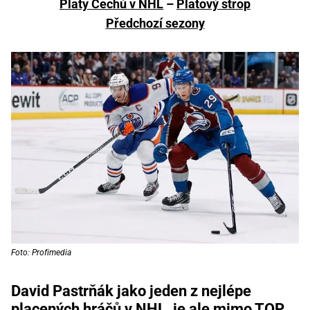
Platy Čechů v NHL
–
Platový strop
Předchozí sezony
Foto: Profimedia
David Pastrňák jako jeden z nejlépe
placených hráčů v NHL, je ale mimo TOP