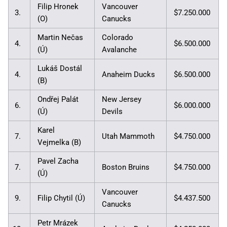
Filip Hronek
Vancouver
3.
$7.250.000
(O)
Canucks
Martin Nečas
Colorado
4.
$6.500.000
(Ú)
Avalanche
Lukáš Dostál
4.
Anaheim Ducks
$6.500.000
(B)
Ondřej Palát
New Jersey
6.
$6.000.000
(Ú)
Devils
Karel
7.
Utah Mammoth
$4.750.000
Vejmelka (B)
Pavel Zacha
7.
Boston Bruins
$4.750.000
(Ú)
Vancouver
9.
Filip Chytil (Ú)
$4.437.500
Canucks
Petr Mrázek