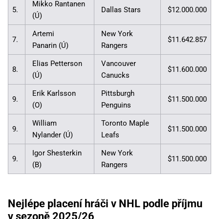
Mikko Rantanen
5.
Dallas Stars
$12.000.000
(Ú)
Artemi
New York
7.
$11.642.857
Panarin (Ú)
Rangers
Elias Petterson
Vancouver
8.
$11.600.000
(Ú)
Canucks
Erik Karlsson
Pittsburgh
9.
$11.500.000
(O)
Penguins
William
Toronto Maple
9.
$11.500.000
Nylander (Ú)
Leafs
Igor Shesterkin
New York
9.
$11.500.000
(B)
Rangers
Nejlépe placení hráči v NHL podle příjmu
v sezoně 2025/26