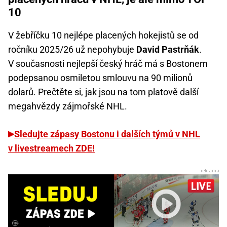
10
V žebříčku 10 nejlépe placených hokejistů se od
ročníku 2025/26 už nepohybuje
David Pastrňák
.
V současnosti nejlepší český hráč má s Bostonem
podepsanou osmiletou smlouvu na 90 milionů
dolarů. Prečtěte si, jak jsou na tom platově další
megahvězdy zájmořské NHL.
Sledujte zápasy Bostonu i dalších týmů v NHL
v livestreamech ZDE!