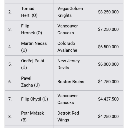
Tomáš
VegasGolden
2.
$8.250.000
Hertl (Ú)
Knights
Filip
Vancouver
3.
$7.250.000
Hronek (O)
Canucks
Martin Nečas
Colorado
4.
$6.500.000
(Ú)
Avalanche
Ondřej Palát
New Jersey
5.
$6.000.000
(Ú)
Devils
Pavel
6.
Boston Bruins
$4.750.000
Zacha (Ú)
Vancouver
7.
Filip Chytil (Ú)
$4.437.500
Canucks
Petr Mrázek
Detroit Red
8.
$4.250.000
(B)
Wings