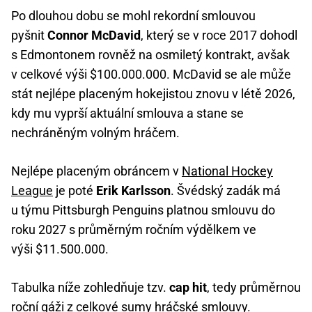
Po dlouhou dobu se mohl rekordní smlouvou
pyšnit
Connor McDavid
, který se v roce 2017 dohodl
s Edmontonem rovněž na osmiletý kontrakt, avšak
v celkové výši $100.000.000. McDavid se ale může
stát nejlépe placeným hokejistou znovu v létě 2026,
kdy mu vyprší aktuální smlouva a stane se
nechráněným volným hráčem.
Nejlépe placeným obráncem v
National Hockey
League
je poté
Erik Karlsson
. Švédský zadák má
u týmu Pittsburgh Penguins platnou smlouvu do
roku 2027 s průměrným ročním výdělkem ve
výši $11.500.000.
Tabulka níže zohledňuje tzv.
cap hit
, tedy průměrnou
roční gáži z celkové sumy hráčské smlouvy.