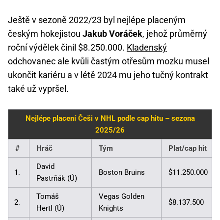
Ještě v sezoně 2022/23 byl nejlépe placeným
českým hokejistou
Jakub Voráček
, jehož průměrný
roční výdělek činil $8.250.000.
Kladenský
odchovanec ale kvůli častým otřesům mozku musel
ukončit kariéru a v létě 2024 mu jeho tučný kontrakt
také už vypršel.
Nejlépe placení Češi v NHL podle cap hitu – sezona
2025/26
#
Hráč
Tým
Plat/cap hit
David
1.
Boston Bruins
$11.250.000
Pastrňák (Ú)
Tomáš
Vegas Golden
2.
$8.137.500
Hertl (Ú)
Knights