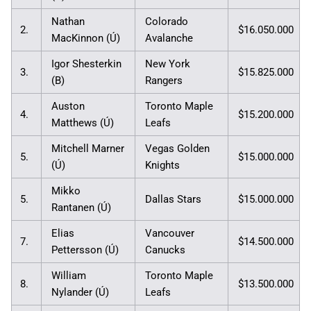
Nathan
Colorado
2.
$16.050.000
MacKinnon (Ú)
Avalanche
Igor Shesterkin
New York
3.
$15.825.000
(B)
Rangers
Auston
Toronto Maple
4.
$15.200.000
Matthews (Ú)
Leafs
Mitchell Marner
Vegas Golden
5.
$15.000.000
(Ú)
Knights
Mikko
5.
Dallas Stars
$15.000.000
Rantanen (Ú)
Elias
Vancouver
7.
$14.500.000
Pettersson (Ú)
Canucks
William
Toronto Maple
8.
$13.500.000
Nylander (Ú)
Leafs