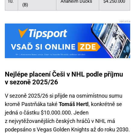
10.
Anaheim Ducks
$4.250.000
(B)
Nejlépe placení Češi v NHL podle příjmu
v sezoně 2025/26
V sezoně 2025/26 si přijde na osmimístnou sumu
kromě Pastrňáka také
Tomáš Hertl
, konkrétně se
jedná o částku $10.000.000. Jeden
z nejvytěžovanějších českých hráčů v NHL má
podepsáno s Vegas Golden Knights až do roku 2030.