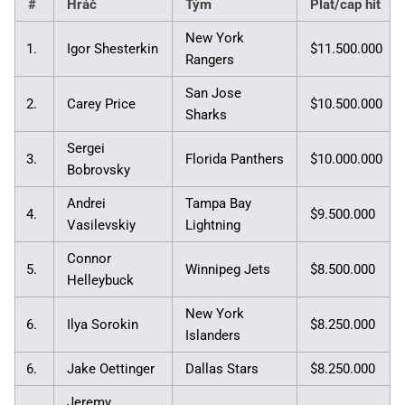
#
Hráč
Tým
Plat/cap hit
New York
1.
Igor Shesterkin
$11.500.000
Rangers
San Jose
2.
Carey Price
$10.500.000
Sharks
Sergei
3.
Florida Panthers
$10.000.000
Bobrovsky
Andrei
Tampa Bay
4.
$9.500.000
Vasilevskiy
Lightning
Connor
5.
Winnipeg Jets
$8.500.000
Helleybuck
New York
6.
Ilya Sorokin
$8.250.000
Islanders
6.
Jake Oettinger
Dallas Stars
$8.250.000
Jeremy