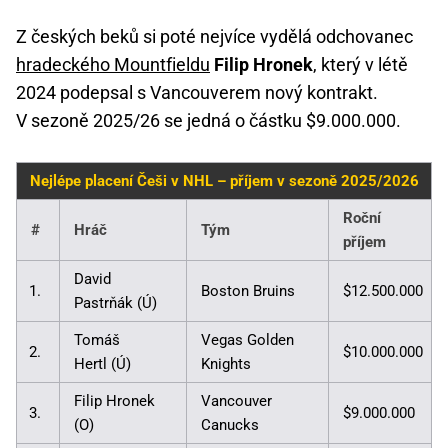
Z českých beků si poté nejvíce vydělá odchovanec
hradeckého Mountfieldu
Filip Hronek
, který v létě
2024 podepsal s Vancouverem nový kontrakt.
V sezoně 2025/26 se jedná o částku $9.000.000.
Nejlépe placení Češi v NHL – příjem v sezoně 2025/2026
Roční
#
Hráč
Tým
příjem
David
1.
Boston Bruins
$12.500.000
Pastrňák (Ú)
Tomáš
Vegas Golden
2.
$10.000.000
Hertl (Ú)
Knights
Filip Hronek
Vancouver
3.
$9.000.000
(O)
Canucks