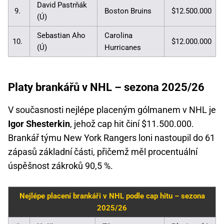
David Pastrňák
9.
Boston Bruins
$12.500.000
(Ú)
Sebastian Aho
Carolina
10.
$12.000.000
(Ú)
Hurricanes
Platy brankářů v NHL – sezona 2025/26
V současnosti nejlépe placeným gólmanem v NHL je
Igor Shesterkin
, jehož cap hit činí $11.500.000.
Brankář týmu New York Rangers loni nastoupil do 61
zápasů základní části, přičemž měl procentuální
úspěšnost zákroků 90,5 %.
Nejlépe placení brankáři v NHL podle cap hitu – sezona
2025/26