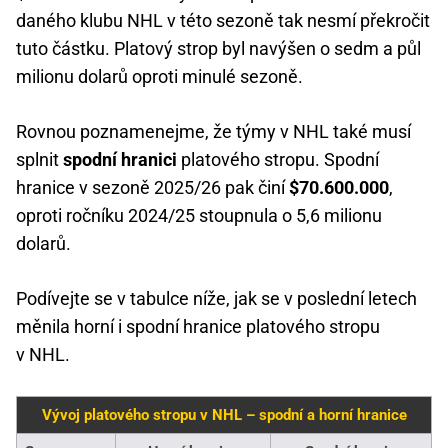
daného klubu NHL v této sezoně tak nesmí překročit
tuto částku. Platový strop byl navýšen o sedm a půl
milionu dolarů oproti minulé sezoně.
Rovnou poznamenejme, že týmy v NHL také musí
splnit
spodní hranici
platového stropu. Spodní
hranice v sezoně 2025/26 pak činí
$70.600.000
,
oproti ročníku 2024/25 stoupnula o 5,6 milionu
dolarů.
Podívejte se v tabulce níže, jak se v poslední letech
měnila horní i spodní hranice platového stropu
v NHL.
Vývoj platového stropu v NHL – spodní a horní hranice