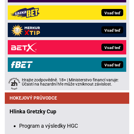
Vsaď teď
Vsaď teď
Vsaď teď
Vsaď teď
Hrajte zodpovědně. 18+ | Ministerstvo financí varuje:
Účastí na hazardní hře může vzniknout závislost.
HOKEJOVÝ PRŮVODCE
Hlinka Gretzky Cup
Program a výsledky HGC