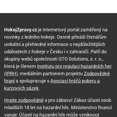
HokejZpravy.cz
je internetový portál zaměřený na
novinky z ledního hokeje. Denně přináší čtenářům
unikátní a přehledné informace o nejdůležitějších
událostech z hokeje v Česku i v zahraničí. Patří do
skupiny webů společnosti GTO Solutions, s. r. o.,
která je členem
Institutu pro regulaci hazardních her
(IPRH)
, mediálním partnerem projektu
Zodpovědné
hraní
a spolupracuje s
Asociací hráčů pokeru a
kurzových sázek
.
Hrajte zodpovědně
a pro zábavu! Zákaz účasti osob
mladších 18 let na hazardní hře. Ministerstvo financí
varuje: Účastí na hazardní hře může vzniknout