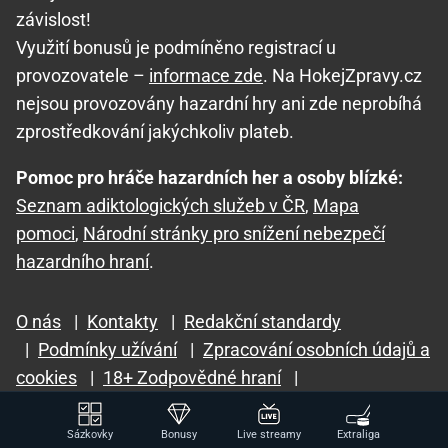
závislost!
Využití bonusů je podmíněno registrací u
provozovatele –
informace zde
. Na HokejZpravy.cz
nejsou provozovány hazardní hry ani zde neprobíhá
zprostředkování jakýchkoliv plateb.
Pomoc pro hráče hazardních her a osoby blízké:
Seznam adiktologických služeb v ČR
,
Mapa
pomoci
,
Národní stránky pro snížení nebezpečí
hazardního hraní
.
O nás
|
Kontakty
|
Redakční standardy
|
Podmínky užívání
|
Zpracování osobních údajů a
cookies
|
18+ Zodpovědné hraní
|
GTO Solutions, s.r.o.
Sázkovky
Bonusy
Live streamy
Extraliga