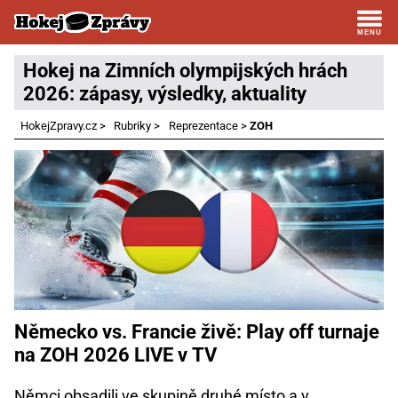
Hokej na Zimních olympijských hrách
2026: zápasy, výsledky, aktuality
HokejZpravy.cz
>
Rubriky
>
Reprezentace
>
ZOH
Německo vs. Francie živě: Play off turnaje
na ZOH 2026 LIVE v TV
Němci obsadili ve skupině druhé místo a v