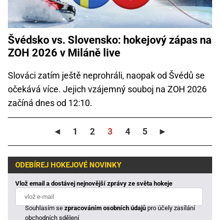
Švédsko vs. Slovensko: hokejový zápas na
ZOH 2026 v Miláně live
Slováci zatím ještě neprohráli, naopak od Švédů se
očekává více. Jejich vzájemný souboj na ZOH 2026
začíná dnes od 12:10.
◄
1
2
3
4
5
►
ODEBÍREJ HOKEJOVÉ NOVINKY
Vlož email a dostávej nejnovější zprávy ze světa hokeje
Souhlasím se
zpracováním osobních údajů
pro účely zasílání
obchodních sdělení