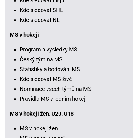
Kde sledovat Liigu
Kde sledovat SHL
Kde sledovat NL
MS v hokeji
Program a výsledky MS
Český tým na MS
Statistiky a bodování MS
Kde sledovat MS živě
Nominace všech týmů na MS
Pravidla MS v ledním hokeji
MS v hokeji žen, U20, U18
MS v hokeji žen