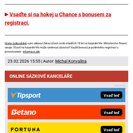
Vsaďte si na hokej u Chance s bonusem za
registraci.
Hrajte zodpovědně
a pro zábavu! Zákaz účasti osob mladších 18 let na hazardní hře. Ministerstvo financí
varuje: Účastí na hazardní hře může vzniknout závislost! Využití bonusů je podmíněno registrací u
provozovatele -
informace zde
.
23.02.2026 15:55 | Autor:
Michal Konvalina
ONLINE SÁZKOVÉ KANCELÁŘE
Vsaď teď
Vsaď teď
Vsaď teď