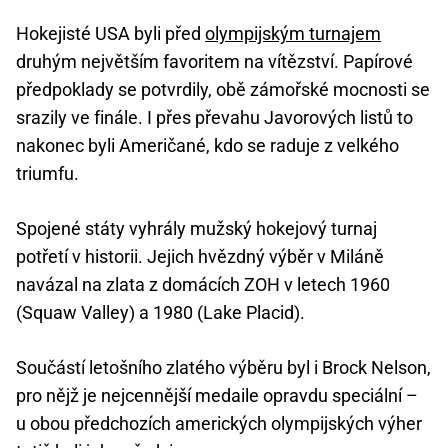
Hokejisté USA byli před
olympijským turnajem
druhým největším favoritem na vítězství. Papírové
předpoklady se potvrdily, obě zámořské mocnosti se
srazily ve finále. I přes převahu Javorových listů to
nakonec byli Američané, kdo se raduje z velkého
triumfu.
Spojené státy vyhrály mužský hokejový turnaj
potřetí v historii. Jejich hvězdný výběr v Miláně
navázal na zlata z domácích ZOH v letech 1960
(Squaw Valley) a 1980 (Lake Placid).
Součástí letošního zlatého výběru byl i Brock Nelson,
pro nějž je nejcennější medaile opravdu speciální –
u obou předchozích amerických olympijských výher