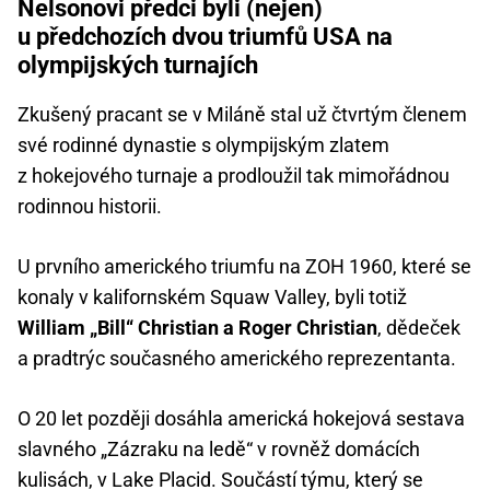
Nelsonovi předci byli (nejen)
u předchozích dvou triumfů USA na
olympijských turnajích
Zkušený pracant se v Miláně stal už čtvrtým členem
své rodinné dynastie s olympijským zlatem
z hokejového turnaje a prodloužil tak mimořádnou
rodinnou historii.
U prvního amerického triumfu na ZOH 1960, které se
konaly v kalifornském Squaw Valley, byli totiž
William „Bill“ Christian a Roger Christian
, dědeček
a pradtrýc současného amerického reprezentanta.
O 20 let později dosáhla americká hokejová sestava
slavného „Zázraku na ledě“ v rovněž domácích
kulisách, v Lake Placid. Součástí týmu, který se