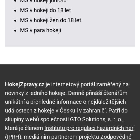
MS v hokeji juniorů
MS v hokeji do 18 let
MS v hokeji žen do 18 let
MS v para hokeji
HokejZpravy.cz
je internetový portál zaměřený na
novinky z ledního hokeje. Denně přináší čtenářům
unikátní a přehledné informace o nejdůležitějších
událostech z hokeje v Česku i v zahraničí. Patří do
skupiny webů společnosti GTO Solutions, s. r. o.,
která je členem
Institutu pro regulaci hazardních her
(IPRH)
, mediálním partnerem projektu
Zodpovědné