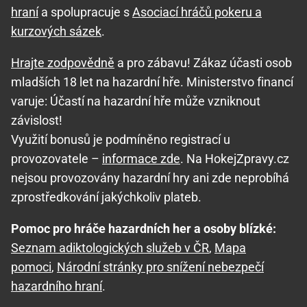
hraní
a spolupracuje s
Asociací hráčů pokeru a
kurzových sázek
.
Hrajte zodpovědně
a pro zábavu! Zákaz účasti osob
mladších 18 let na hazardní hře. Ministerstvo financí
varuje: Účastí na hazardní hře může vzniknout
závislost!
Využití bonusů je podmíněno registrací u
provozovatele –
informace zde
. Na HokejZpravy.cz
nejsou provozovány hazardní hry ani zde neprobíhá
zprostředkování jakýchkoliv plateb.
Pomoc pro hráče hazardních her a osoby blízké:
Seznam adiktologických služeb v ČR
,
Mapa
pomoci
,
Národní stránky pro snížení nebezpečí
hazardního hraní
.