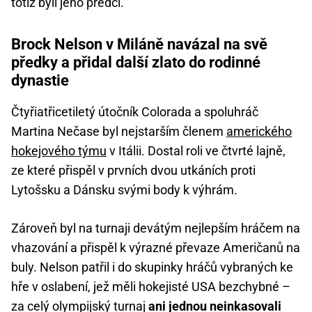
totiž byli jeho předci.
Brock Nelson v Miláně navázal na svě
předky a přidal další zlato do rodinné
dynastie
Čtyřiatřicetiletý útočník Colorada a spoluhráč
Martina Nečase byl nejstarším členem
amerického
hokejového týmu
v Itálii. Dostal roli ve čtvrté lajně,
ze které přispěl v prvních dvou utkáních proti
Lytošsku a Dánsku svými body k výhrám.
Zároveň byl na turnaji devátým nejlepším hráčem na
vhazování a přispěl k výrazné převaze Američanů na
buly. Nelson patřil i do skupinky hráčů vybraných ke
hře v oslabení, jež měli hokejisté USA bezchybné –
za celý olympijský turnaj
ani jednou neinkasovali