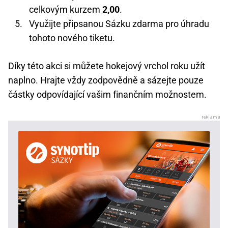
celkovým kurzem
2,00
.
Využijte připsanou Sázku zdarma pro úhradu
tohoto nového tiketu.
Díky této akci si můžete hokejový vrchol roku užít
naplno. Hrajte vždy zodpovědně a sázejte pouze
částky odpovídající vašim finančním možnostem.