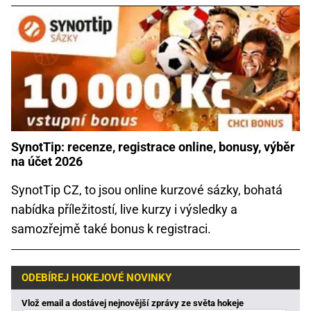
SynotTip: recenze, registrace online, bonusy, výběr
na účet 2026
SynotTip CZ, to jsou online kurzové sázky, bohatá
nabídka příležitostí, live kurzy i výsledky a
samozřejmě také bonus k registraci.
ODEBÍREJ HOKEJOVÉ NOVINKY
Vlož email a dostávej nejnovější zprávy ze světa hokeje