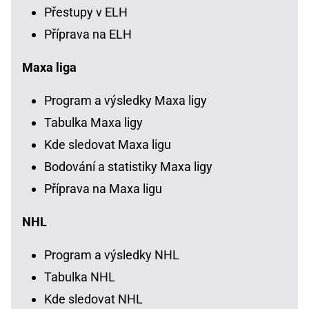
Přestupy v ELH
Příprava na ELH
Maxa liga
Program a výsledky Maxa ligy
Tabulka Maxa ligy
Kde sledovat Maxa ligu
Bodování a statistiky Maxa ligy
Příprava na Maxa ligu
NHL
Program a výsledky NHL
Tabulka NHL
Kde sledovat NHL