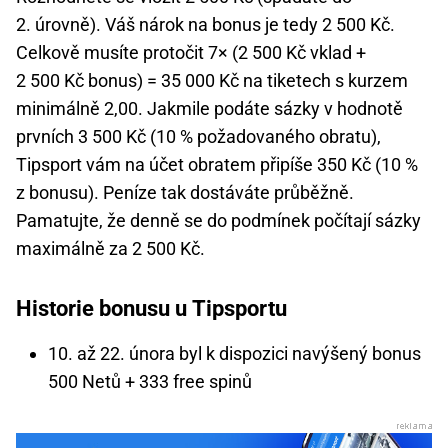
2. úrovně). Váš nárok na bonus je tedy 2 500 Kč.
Celkově musíte protočit 7× (2 500 Kč vklad +
2 500 Kč bonus) = 35 000 Kč na tiketech s kurzem
minimálně 2,00. Jakmile podáte sázky v hodnotě
prvních 3 500 Kč (10 % požadovaného obratu),
Tipsport vám na účet obratem připíše 350 Kč (10 %
z bonusu). Peníze tak dostáváte průběžně.
Pamatujte, že denně se do podmínek počítají sázky
maximálně za 2 500 Kč.
Historie bonusu u Tipsportu
10. až 22. února byl k dispozici navýšený bonus
500 Netů + 333 free spinů