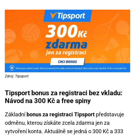
Zdroj: Tipsport
Tipsport bonus za registraci bez vkladu:
Návod na 300 Kč a free spiny
Základní
bonus za registraci Tipsport
představuje
odměnu, kterou získáte zcela zdarma jen za
vytvoření konta. Aktuálně se jedná o 300 Kč a 333