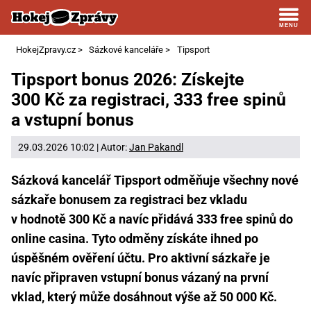
HokejZpravy.cz
>
Sázkové kanceláře
>
Tipsport
Tipsport bonus 2026: Získejte
300 Kč za registraci, 333 free spinů
a vstupní bonus
29.03.2026 10:02 | Autor:
Jan Pakandl
Sázková kancelář Tipsport odměňuje všechny nové
sázkaře bonusem za registraci bez vkladu
v hodnotě 300 Kč a navíc přidává 333 free spinů do
online casina. Tyto odměny získáte ihned po
úspěšném ověření účtu. Pro aktivní sázkaře je
navíc připraven vstupní bonus vázaný na první
vklad, který může dosáhnout výše až 50 000 Kč.