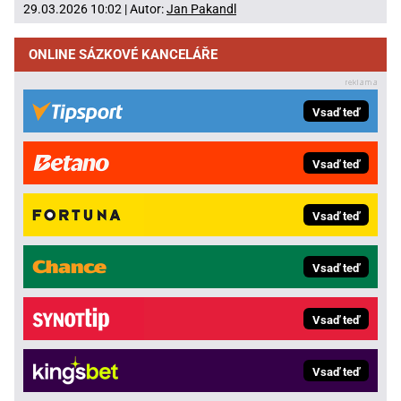
29.03.2026 10:02 | Autor:
Jan Pakandl
ONLINE SÁZKOVÉ KANCELÁŘE
Vsaď teď
Vsaď teď
Vsaď teď
Vsaď teď
Vsaď teď
Vsaď teď