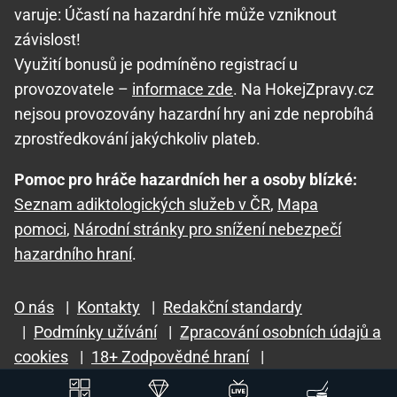
varuje: Účastí na hazardní hře může vzniknout
závislost!
Využití bonusů je podmíněno registrací u
provozovatele –
informace zde
. Na HokejZpravy.cz
nejsou provozovány hazardní hry ani zde neprobíhá
zprostředkování jakýchkoliv plateb.
Pomoc pro hráče hazardních her a osoby blízké:
Seznam adiktologických služeb v ČR
,
Mapa
pomoci
,
Národní stránky pro snížení nebezpečí
hazardního hraní
.
O nás
|
Kontakty
|
Redakční standardy
|
Podmínky užívání
|
Zpracování osobních údajů a
cookies
|
18+ Zodpovědné hraní
|
GTO Solutions, s.r.o.