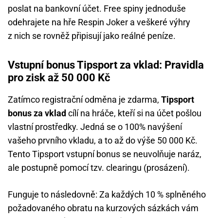
poslat na bankovní účet. Free spiny jednoduše
odehrajete na hře Respin Joker a veškeré výhry
z nich se rovněž připisují jako reálné peníze.
Vstupní bonus Tipsport za vklad: Pravidla
pro zisk až 50 000 Kč
Zatímco registrační odměna je zdarma,
Tipsport
bonus za vklad
cílí na hráče, kteří si na účet pošlou
vlastní prostředky. Jedná se o 100% navýšení
vašeho prvního vkladu, a to až do výše 50 000 Kč.
Tento Tipsport vstupní bonus se neuvolňuje naráz,
ale postupně pomocí tzv. clearingu (prosázení).
Funguje to následovně: Za každých 10 % splněného
požadovaného obratu na kurzových sázkách vám