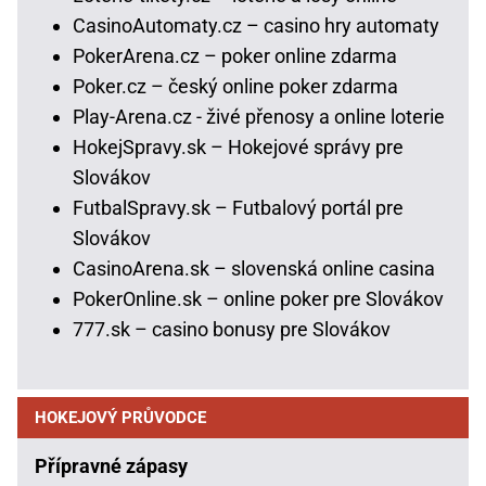
CasinoAutomaty.cz – casino hry automaty
PokerArena.cz – poker online zdarma
Poker.cz – český online poker zdarma
Play-Arena.cz - živé přenosy a online loterie
HokejSpravy.sk – Hokejové správy pre
Slovákov
FutbalSpravy.sk – Futbalový portál pre
Slovákov
CasinoArena.sk – slovenská online casina
PokerOnline.sk – online poker pre Slovákov
777.sk – casino bonusy pre Slovákov
HOKEJOVÝ PRŮVODCE
Přípravné zápasy