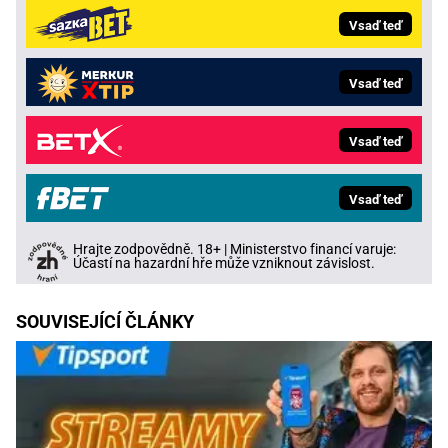
Vsaď teď
Vsaď teď
Vsaď teď
Vsaď teď
Hrajte zodpovědně. 18+ | Ministerstvo financí varuje:
Účastí na hazardní hře může vzniknout závislost.
SOUVISEJÍCÍ ČLÁNKY