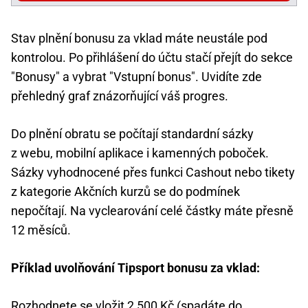
Stav plnění bonusu za vklad máte neustále pod
kontrolou. Po přihlášení do účtu stačí přejít do sekce
"Bonusy" a vybrat "Vstupní bonus". Uvidíte zde
přehledný graf znázorňující váš progres.
Do plnění obratu se počítají standardní sázky
z webu, mobilní aplikace i kamenných poboček.
Sázky vyhodnocené přes funkci Cashout nebo tikety
z kategorie Akčních kurzů se do podmínek
nepočítají. Na vyclearování celé částky máte přesně
12 měsíců.
Příklad uvolňování Tipsport bonusu za vklad:
Rozhodnete se vložit 2 500 Kč (spadáte do