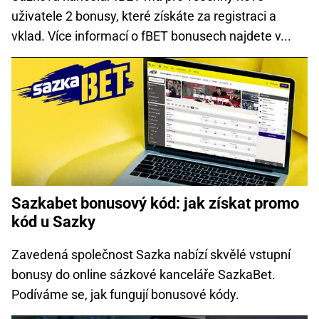
uživatele 2 bonusy, které získáte za registraci a
vklad. Více informací o fBET bonusech najdete v...
Sazkabet bonusový kód: jak získat promo
kód u Sazky
Zavedená společnost Sazka nabízí skvělé vstupní
bonusy do online sázkové kanceláře SazkaBet.
Podíváme se, jak fungují bonusové kódy.