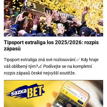
Tipsport extraliga los 2025/2026: rozpis
zápasů
Tipsport extraliga zná své rozlosování.✅ Kdy hraje
váš oblíbený tým?🏒 Podívejte se na kompletní
rozpis zápasů české nejvyšší soutěže.