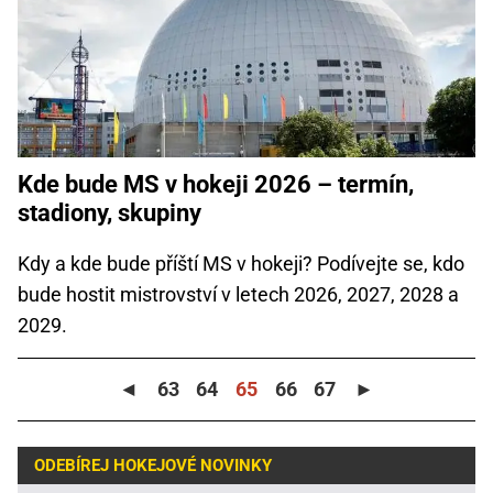
Kde bude MS v hokeji 2026 – termín,
stadiony, skupiny
Kdy a kde bude příští MS v hokeji? Podívejte se, kdo
bude hostit mistrovství v letech 2026, 2027, 2028 a
2029.
◄
63
64
65
66
67
►
ODEBÍREJ HOKEJOVÉ NOVINKY