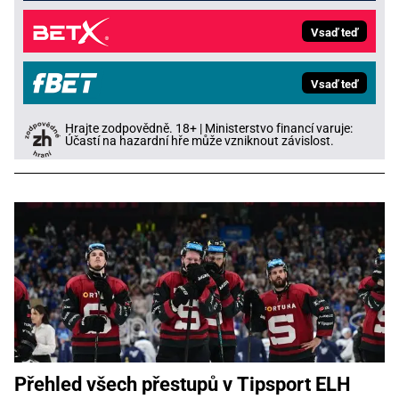
Vsaď teď
Vsaď teď
Hrajte zodpovědně. 18+ | Ministerstvo financí varuje:
Účastí na hazardní hře může vzniknout závislost.
Přehled všech přestupů v Tipsport ELH