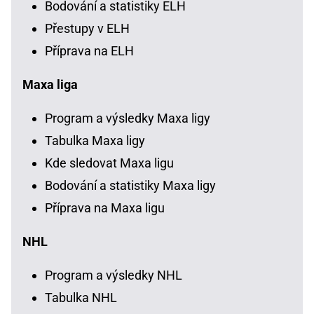
Bodování a statistiky ELH
Přestupy v ELH
Příprava na ELH
Maxa liga
Program a výsledky Maxa ligy
Tabulka Maxa ligy
Kde sledovat Maxa ligu
Bodování a statistiky Maxa ligy
Příprava na Maxa ligu
NHL
Program a výsledky NHL
Tabulka NHL