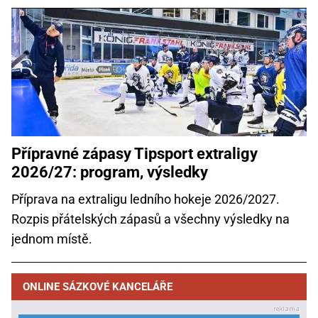
Přípravné zápasy Tipsport extraligy
2026/27: program, výsledky
Příprava na extraligu ledního hokeje 2026/2027.
Rozpis přátelských zápasů a všechny výsledky na
jednom místě.
ONLINE SÁZKOVÉ KANCELÁŘE