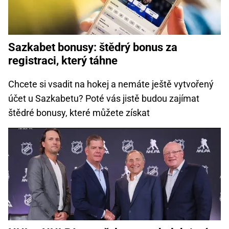
Sazkabet bonusy: štědrý bonus za
registraci, který táhne
Chcete si vsadit na hokej a nemáte ještě vytvořený
účet u Sazkabetu? Poté vás jistě budou zajímat
štědré bonusy, které můžete získat