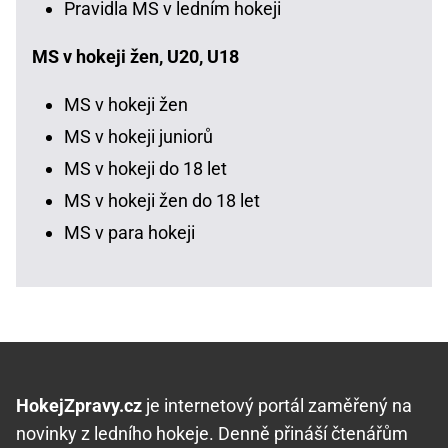
Pravidla MS v ledním hokeji
MS v hokeji žen, U20, U18
MS v hokeji žen
MS v hokeji juniorů
MS v hokeji do 18 let
MS v hokeji žen do 18 let
MS v para hokeji
HokejZpravy.cz
je internetový portál zaměřený na
novinky z ledního hokeje. Denně přináší čtenářům