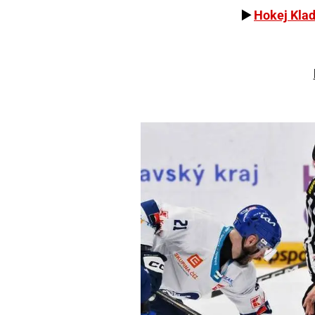
▶️
Hokej Klad