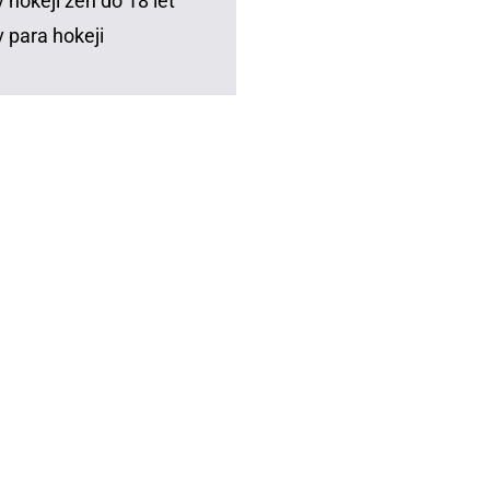
 hokeji žen do 18 let
 para hokeji