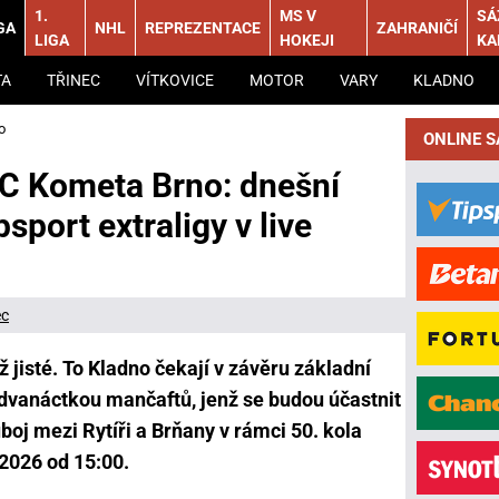
1.
MS V
SÁ
GA
NHL
REPREZENTACE
ZAHRANIČÍ
LIGA
HOKEJI
KA
TA
TŘINEC
VÍTKOVICE
MOTOR
VARY
KLADNO
o
ONLINE 
 HC Kometa Brno: dnešní
sport extraligy v live
ec
 jisté. To Kladno čekají v závěru základní
 dvanáctkou mančaftů, jenž se budou účastnit
oj mezi Rytíři a Brňany v rámci 50. kola
 2026 od 15:00.