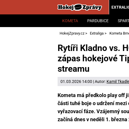
EXTRALI
KOMETA
PARDUBICE
SPAR
HokejZpravy.cz
>
Extraliga
>
Kometa Brn
Rytíři Kladno vs.
zápas hokejové Tip
streamu
01.03.2026 14:00 | Autor:
Kamil Tkadl
Kometa má předkolo play off již
části tuhé boje o udržení mezi
vyřazovací fáze. Vzájemný soub
začíná dnes v neděli 1. března