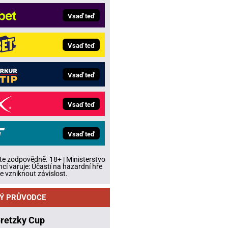
Vsaď teď
Vsaď teď
Vsaď teď
Vsaď teď
Vsaď teď
te zodpovědně. 18+ | Ministerstvo
ncí varuje: Účastí na hazardní hře
 vzniknout závislost.
Ý PRŮVODCE
Gretzky Cup