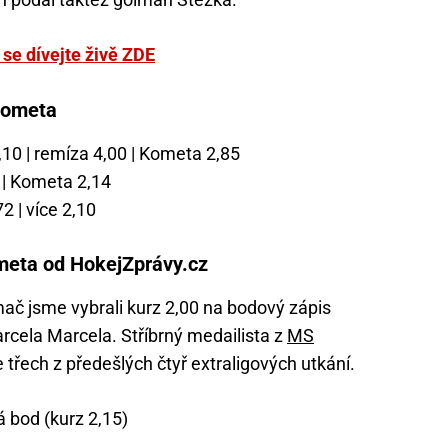
 se dívejte živě ZDE
Kometa
,10 | remíza 4,00 | Kometa 2,85
3 | Kometa 2,14
2 | více 2,10
meta od HokejZprávy.cz
mač jsme vybrali kurz 2,00 na bodový zápis
cela Marcela. Stříbrný medailista z
MS
třech z předešlých čtyř extraligových utkání.
á bod (kurz 2,15)