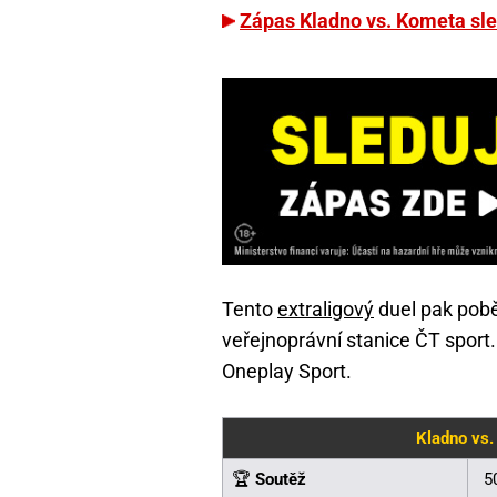
Zápas Kladno vs. Kometa sle
Tento
extraligový
duel pak poběž
veřejnoprávní stanice ČT sport.
Oneplay Sport.
Kladno vs.
🏆
Soutěž
5