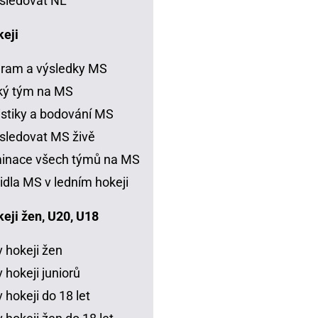
sledovat NL
keji
ram a výsledky MS
ký tým na MS
istiky a bodování MS
sledovat MS živě
inace všech týmů na MS
idla MS v ledním hokeji
eji žen, U20, U18
 hokeji žen
 hokeji juniorů
 hokeji do 18 let