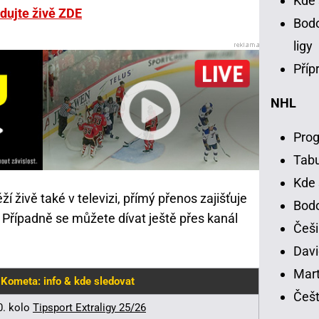
Kde 
dujte živě ZDE
Bodo
ligy
Příp
NHL
Prog
Tab
Kde 
í živě také v televizi, přímý přenos zajišťuje
Bodo
 Případně se můžete dívat ještě přes kanál
Češi
Davi
Mart
 Kometa: info & kde sledovat
Češt
0. kolo
Tipsport Extraligy 25/26