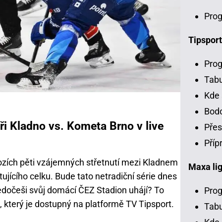
Prog
Tipsport
Prog
Tab
Kde 
Bodo
ři Kladno vs. Kometa Brno v live
Přes
Příp
hozích pěti vzájemných střetnutí mezi Kladnem
Maxa li
jícího celku. Bude tato netradiční série dnes
edočeši svůj domácí ČEZ Stadion uhájí? To
Prog
 který je dostupný na platformě TV Tipsport.
Tabu