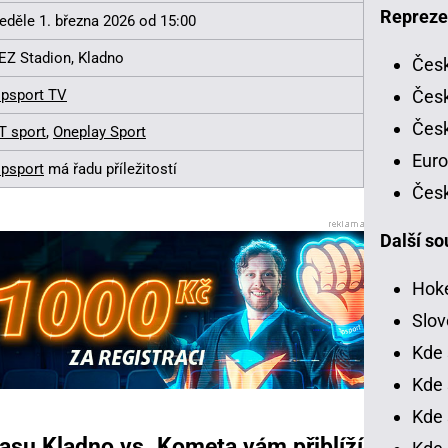
Repreze
eděle 1. března 2026 od 15:00
EZ Stadion, Kladno
Česk
Česk
ipsport TV
Česk
T sport
,
Oneplay Sport
Euro
ipsport
má řadu příležitostí
Česk
Další so
Hoke
Slov
Kde 
Kde 
Kde 
asu Kladno vs. Kometa vám přiblíží