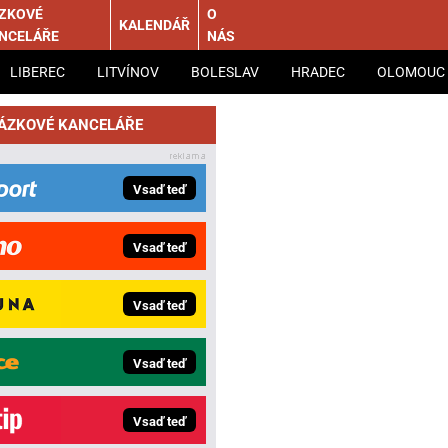
ZKOVÉ
O
KALENDÁŘ
NCELÁŘE
NÁS
LIBEREC
LITVÍNOV
BOLESLAV
HRADEC
OLOMOUC
SÁZKOVÉ KANCELÁŘE
Vsaď teď
Vsaď teď
Vsaď teď
Vsaď teď
Vsaď teď