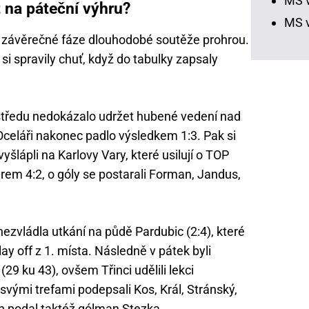
MS v
 na páteční výhru?
MS v
o závěrečné fáze dlouhodobé soutěže prohrou.
si spravily chuť, když do tabulky zapsaly
středu nedokázalo udržet hubené vedení nad
celáři nakonec padlo výsledkem 1:3. Pak si
šlápli na Karlovy Vary, které usilují o TOP
rem 4:2, o góly se postarali Forman, Jandus,
nezvládla utkání na půdě Pardubic (2:4), které
lay off z 1. místa. Následně v pátek byli
 (29 ku 43), ovšem Třinci udělili lekci
 svými trefami podepsali Kos, Král, Stránský,
on podal taktéž gólman Stezka.