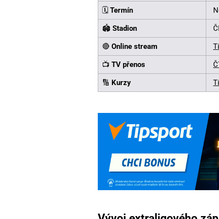
🗓️
Termín
N
🏟️
Stadion
Č
🔴
Online stream
T
📺
TV přenos
Č
🔢
Kurzy
T
Vývoj extraligového záp