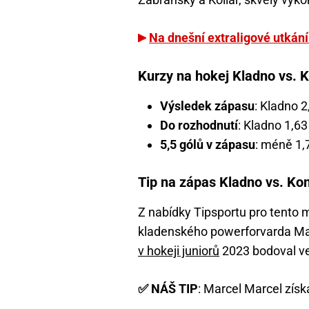
Na dnešní extraligové utkání
Kurzy na hokej Kladno vs. 
Výsledek zápasu
: Kladno 2
Do rozhodnutí
: Kladno 1,6
5,5 gólů v zápasu
: méně 1,7
Tip na zápas Kladno vs. Ko
Z nabídky Tipsportu pro tento 
kladenského powerforvarda Mar
v hokeji juniorů
2023 bodoval ve 
✅ NÁŠ TIP
: Marcel Marcel získ