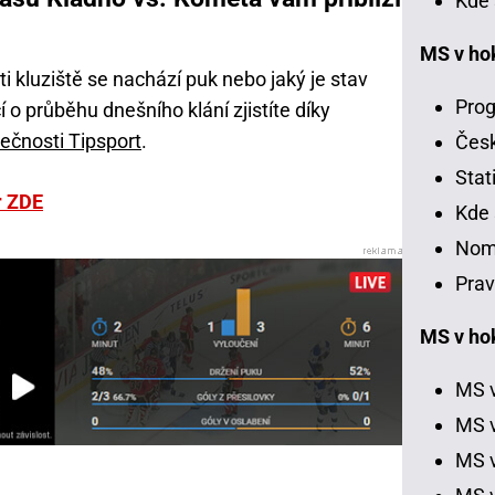
Kde 
MS v ho
ti kluziště se nachází puk nebo jaký je stav
Prog
o průběhu dnešního klání zjistíte díky
ečnosti Tipsport
.
Čes
Stat
r ZDE
Kde 
Nom
Prav
MS v hok
MS v
MS v
MS v