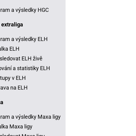
ram a výsledky HGC
 extraliga
ram a výsledky ELH
ulka ELH
sledovat ELH živě
vání a statistiky ELH
tupy v ELH
rava na ELH
ga
ram a výsledky Maxa ligy
lka Maxa ligy