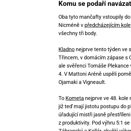
Komu se podaří navázat
Oba tyto mančafty vstoupily d
Nicméně v
předcházejícím kole
všechny tři body.
Kladno
nejprve tento týden ve 
Třincem, v domácím zápase s O
ale svěřenci Tomáše Plekance vy
4. V Mattoni Aréně uspěli pomě
Ojamaki a Vigneault.
To
Kometa
nejprve ve 48. kole 
již teď mají jistotu postupu do p
úřadující mistři jasně přestříleni
z produktivity. Pod výhru 5:1 se
Zábranský a Kollár, skvělý výk