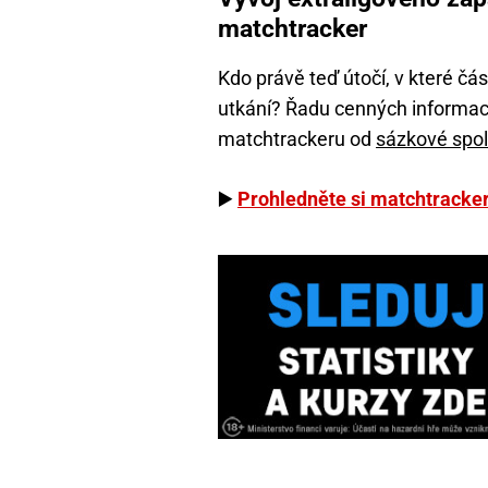
matchtracker
Kdo právě teď útočí, v které čás
utkání? Řadu cenných informací 
matchtrackeru od
sázkové spol
▶️
Prohledněte si matchtracke