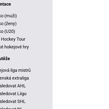
ntace
o (muži)
o (ženy)
o (U20)
 Hockey Tour
é hokejové hry
utěže
jová liga mistrů
enská extraliga
sledovat AHL
sledovat Liigu
sledovat SHL