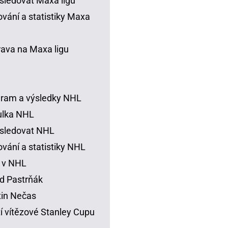
sledovat Maxa ligu
vání a statistiky Maxa
rava na Maxa ligu
ram a výsledky NHL
ulka NHL
sledovat NHL
vání a statistiky NHL
 v NHL
d Pastrňák
in Nečas
í vítězové Stanley Cupu