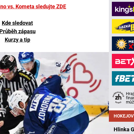
no vs. Kometa sledujte ZDE
Kde sledovat
Průběh zápasu
Kurzy a tip
Hraj
fina
může
HOKEJOV
Hlinka 