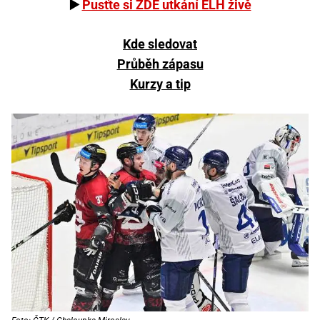
▶️
Pusťte si ZDE utkání ELH živě
Kde sledovat
Průběh zápasu
Kurzy a tip