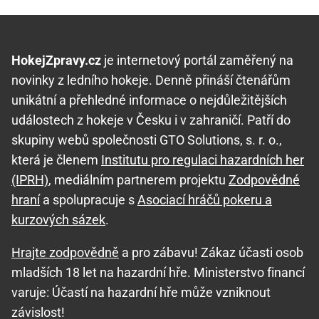
HokejZpravy.cz
je internetový portál zaměřený na
novinky z ledního hokeje. Denně přináší čtenářům
unikátní a přehledné informace o nejdůležitějších
událostech z hokeje v Česku i v zahraničí. Patří do
skupiny webů společnosti GTO Solutions, s. r. o.,
která je členem
Institutu pro regulaci hazardních her
(IPRH)
, mediálním partnerem projektu
Zodpovědné
hraní
a spolupracuje s
Asociací hráčů pokeru a
kurzových sázek
.
Hrajte zodpovědně
a pro zábavu! Zákaz účasti osob
mladších 18 let na hazardní hře. Ministerstvo financí
varuje: Účastí na hazardní hře může vzniknout
závislost!