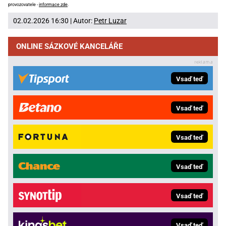
provozovatele -
informace zde
.
02.02.2026 16:30 | Autor:
Petr Luzar
ONLINE SÁZKOVÉ KANCELÁŘE
Vsaď teď
Vsaď teď
Vsaď teď
Vsaď teď
Vsaď teď
Vsaď teď