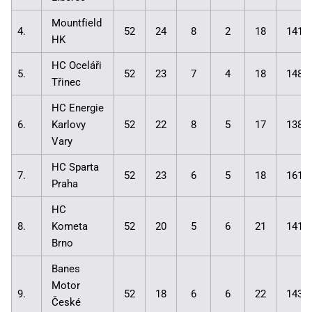
Mountfield
4.
52
24
8
2
18
141:
HK
HC Oceláři
5.
52
23
7
4
18
148:
Třinec
HC Energie
6.
Karlovy
52
22
8
5
17
138:
Vary
HC Sparta
7.
52
23
6
5
18
161:
Praha
HC
8.
Kometa
52
20
5
6
21
141:
Brno
Banes
Motor
9.
52
18
6
6
22
143:
České