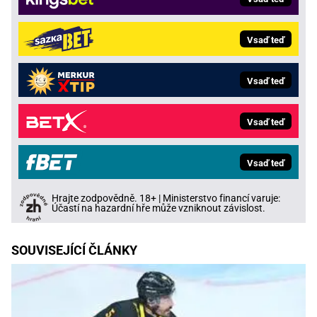
Vsaď teď
Vsaď teď
Vsaď teď
Vsaď teď
Hrajte zodpovědně. 18+ | Ministerstvo financí varuje:
Účastí na hazardní hře může vzniknout závislost.
SOUVISEJÍCÍ ČLÁNKY