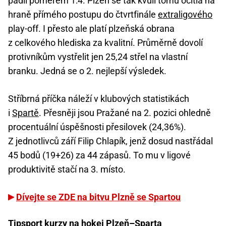
padli poměrem 1:4. Plzeň se tak kvůli tomu ocitla na
hraně přímého postupu do čtvrtfinále
extraligového
play-off. I přesto ale platí plzeňská obrana
z celkového hlediska za kvalitní. Průměrně dovolí
protivníkům vystřelit jen 25,24 střel na vlastní
branku. Jedná se o 2. nejlepší výsledek.
Stříbrná příčka náleží v klubových statistikách
i
Spartě
. Přesněji jsou Pražané na 2. pozici ohledně
procentuální úspěšnosti přesilovek (24,36%).
Z jednotlivců září Filip Chlapík, jenž dosud nastřádal
45 bodů (19+26) za 44 zápasů. To mu v ligové
produktivitě stačí na 3. místo.
Dívejte se ZDE na bitvu Plzně se Spartou
Tipsport kurzy na hokej Plzeň–Sparta