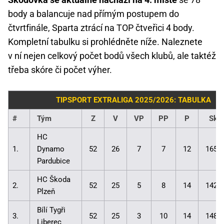
body a balancuje nad přímým postupem do
čtvrtfinále, Sparta ztrácí na TOP čtveřici 4 body.
Kompletní tabulku si prohlédněte níže. Naleznete
v ní nejen celkový počet bodů všech klubů, ale taktéž
třeba skóre či počet výher.
TIPSPORT EXTRALIGA 2025/2026: TABULKA
#
Tým
Z
V
VP
PP
P
Skó
HC
1.
Dynamo
52
26
7
7
12
165:
Pardubice
HC Škoda
2.
52
25
5
8
14
142:
Plzeň
Bílí Tygři
3.
52
25
3
10
14
148:
Liberec