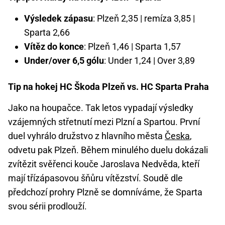
Výsledek zápasu
: Plzeň 2,35 | remíza 3,85 |
Sparta 2,66
Vítěz do konce
: Plzeň 1,46 | Sparta 1,57
Under/over 6,5 gólu
: Under 1,24 | Over 3,89
Tip na hokej HC Škoda Plzeň vs. HC Sparta Praha
Jako na houpačce. Tak letos vypadají výsledky
vzájemných střetnutí mezi Plzní a Spartou. První
duel vyhrálo družstvo z hlavního města
Česka
,
odvetu pak Plzeň. Během minulého duelu dokázali
zvítězit svěřenci kouče Jaroslava Nedvěda, kteří
mají třízápasovou šňůru vítězství. Soudě dle
předchozí prohry Plzně se domníváme, že Sparta
svou sérii prodlouží.