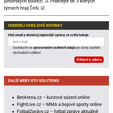
juniorských soutěží. 🏒 Podívejte se, v kterých
týmech hrají Češi. ☑️
ODEBÍREJ HOKEJOVÉ NOVINKY
Vlož email a dostávej nejnovější zprávy ze světa hokeje
Souhlasím se
zpracováním osobních údajů
pro účely zasílání
obchodních sdělení
DALŠÍ WEBY GTO SOLUTIONS
BetArena.cz – kurzové sázení online
FightLive.cz – MMA a bojové sporty online
FotbalZprávy.cz – fotbal zprávy aktuálně