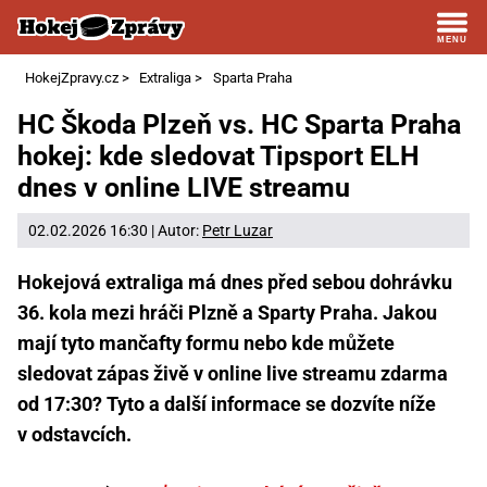
HokejZpravy.cz
>
Extraliga
>
Sparta Praha
HC Škoda Plzeň vs. HC Sparta Praha
hokej: kde sledovat Tipsport ELH
dnes v online LIVE streamu
02.02.2026 16:30 | Autor:
Petr Luzar
Hokejová extraliga má dnes před sebou dohrávku
36. kola mezi hráči Plzně a Sparty Praha. Jakou
mají tyto mančafty formu nebo kde můžete
sledovat zápas živě v online live streamu zdarma
od 17:30? Tyto a další informace se dozvíte níže
v odstavcích.