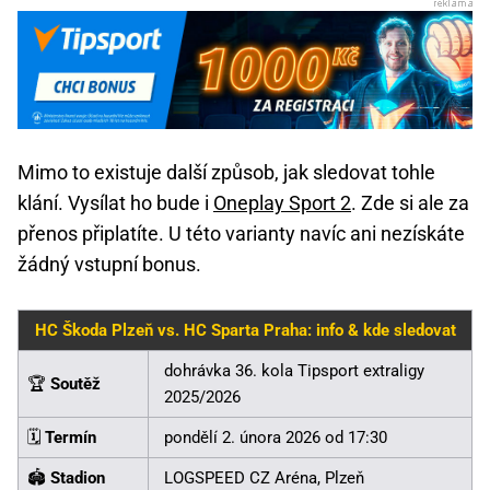
Mimo to existuje další způsob, jak sledovat tohle
klání. Vysílat ho bude i
Oneplay Sport 2
. Zde si ale za
přenos připlatíte. U této varianty navíc ani nezískáte
žádný vstupní bonus.
HC Škoda Plzeň vs. HC Sparta Praha: info & kde sledovat
dohrávka 36. kola Tipsport extraligy
🏆
Soutěž
2025/2026
🗓️
Termín
pondělí 2. února 2026 od 17:30
🏟️
Stadion
LOGSPEED CZ Aréna, Plzeň