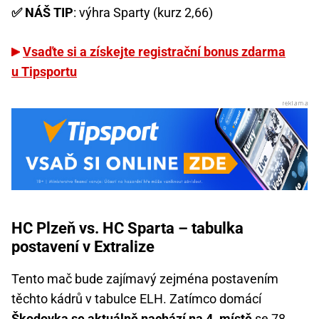
✅ NÁŠ TIP
: výhra Sparty (kurz 2,66)
Vsaďte si a získejte registrační bonus zdarma
u Tipsportu
HC Plzeň vs. HC Sparta – tabulka
postavení v Extralize
Tento mač bude zajímavý zejména postavením
těchto kádrů v tabulce ELH. Zatímco domácí
Škodovka se aktuálně nachází na 4. místě
se 78