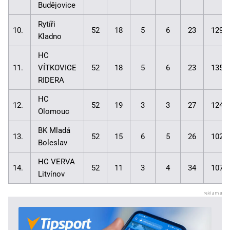
Budějovice
Rytíři
10.
52
18
5
6
23
129:
Kladno
HC
11.
VÍTKOVICE
52
18
5
6
23
135:
RIDERA
HC
12.
52
19
3
3
27
124:
Olomouc
BK Mladá
13.
52
15
6
5
26
102:
Boleslav
HC VERVA
14.
52
11
3
4
34
107:
Litvínov