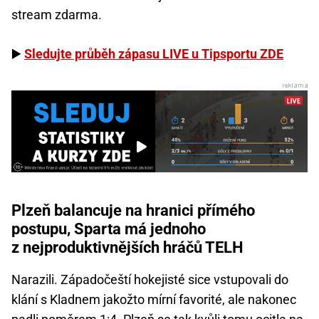
stream zdarma.
▶️
Sledujte průběh zápasu LIVE u Tipsportu ZDE
Plzeň balancuje na hranici přímého
postupu, Sparta má jednoho
z nejproduktivnějších hráčů TELH
Narazili. Západočeští hokejisté sice vstupovali do
klání s Kladnem jakožto mírní favorité, ale nakonec