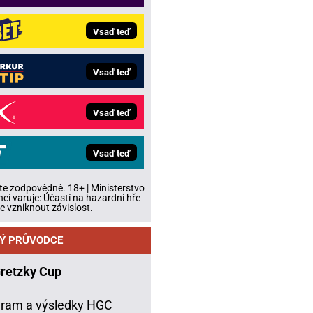
Vsaď teď
Vsaď teď
Vsaď teď
Vsaď teď
te zodpovědně. 18+ | Ministerstvo
ncí varuje: Účastí na hazardní hře
 vzniknout závislost.
Ý PRŮVODCE
Gretzky Cup
ram a výsledky HGC