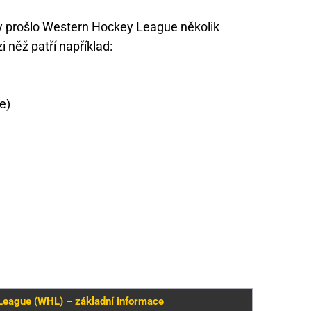
 prošlo Western Hockey League několik
 něž patří například:
e)
eague (WHL) –⁠ základní informace