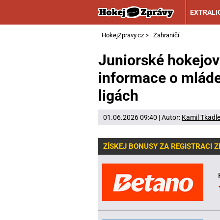
EXTRALI
HokejZpravy.cz
>
Zahraničí
Juniorské hokejové
informace o mlád
ligách
01.06.2026 09:40 | Autor:
Kamil Tkadl
ZÍSKEJ BONUSY ZA REGISTRACI 