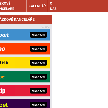
ZKOVÉ
O
KALENDÁŘ
NCELÁŘE
NÁS
SÁZKOVÉ KANCELÁŘE
Vsaď teď
Vsaď teď
Vsaď teď
Vsaď teď
Vsaď teď
Vsaď teď