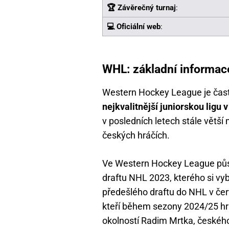
🏆 Závěrečný turnaj
:
💻 Oficiální web
:
WHL: základní informac
Western Hockey League je čas
nejkvalitnější juniorskou ligu 
v posledních letech stále větší
českých hráčích.
Ve Western Hockey League půso
draftu NHL 2023, kterého si vy
předešlého draftu do NHL v čer
kteří během sezony 2024/25 hr
okolností Radim Mrtka, českého 