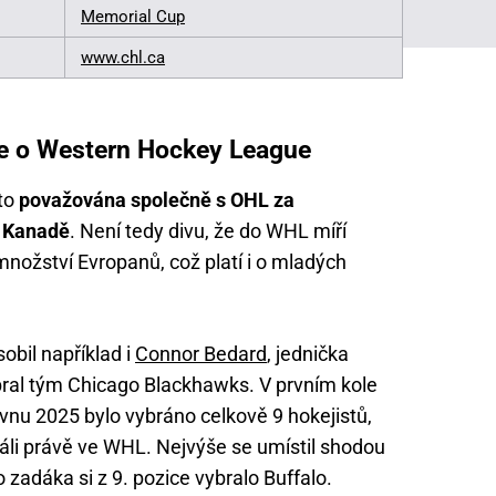
Memorial Cup
www.chl.ca
e o Western Hockey League
to
považována společně s OHL za
v Kanadě
. Není tedy divu, že do WHL míří
 množství Evropanů, což platí i o mladých
bil například i
Connor Bedard
, jednička
bral tým Chicago Blackhawks. V prvním kole
vnu 2025 bylo vybráno celkově 9 hokejistů,
áli právě ve WHL. Nejvýše se umístil shodou
zadáka si z 9. pozice vybralo Buffalo.