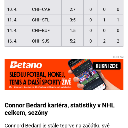
10. 4.
CHI–CAR
2:7
0
0
0
11. 4.
CHI–STL
3:5
0
1
1
14. 4.
CHI–BUF
1:5
0
0
0
16. 4.
CHI–SJS
5:2
0
2
2
Connor Bedard kariéra, statistiky v NHL
celkem, sezóny
Connord Bedard je stále teprve na začátku své