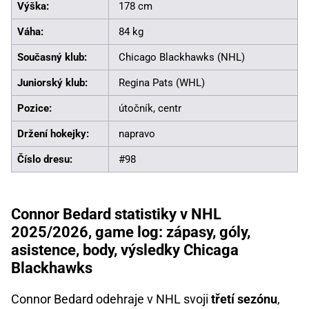
Výška:
178 cm
Váha:
84 kg
Současný klub:
Chicago Blackhawks (NHL)
Juniorský klub:
Regina Pats (WHL)
Pozice:
útočník, centr
Držení hokejky:
napravo
Číslo dresu:
#98
Connor Bedard statistiky v NHL
2025/2026, game log: zápasy, góly,
asistence, body, výsledky Chicaga
Blackhawks
Connor Bedard odehraje v NHL svoji
třetí sezónu
,