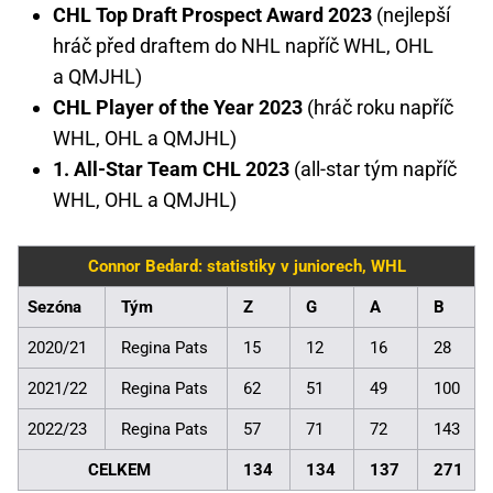
CHL Top Draft Prospect Award 2023
(nejlepší
hráč před draftem do NHL napříč WHL, OHL
a QMJHL)
CHL Player of the Year 2023
(hráč roku napříč
WHL, OHL a QMJHL)
1. All-Star Team CHL 2023
(all-star tým napříč
WHL, OHL a QMJHL)
Connor Bedard: statistiky v juniorech, WHL
Sezóna
Tým
Z
G
A
B
2020/21
Regina Pats
15
12
16
28
2021/22
Regina Pats
62
51
49
100
2022/23
Regina Pats
57
71
72
143
CELKEM
134
134
137
271