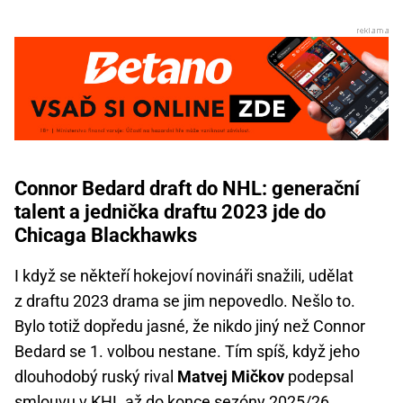
Connor Bedard draft do NHL: generační
talent a jednička draftu 2023 jde do
Chicaga Blackhawks
I když se někteří hokejoví novináři snažili, udělat
z draftu 2023 drama se jim nepovedlo. Nešlo to.
Bylo totiž dopředu jasné, že nikdo jiný než Connor
Bedard se 1. volbou nestane. Tím spíš, když jeho
dlouhodobý ruský rival
Matvej Mičkov
podepsal
smlouvu v KHL až do konce sezóny 2025/26.