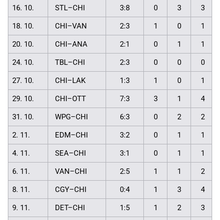
16. 10.
STL–CHI
3:8
0
3
3
18. 10.
CHI–VAN
2:3
1
0
1
20. 10.
CHI–ANA
2:1
0
1
1
24. 10.
TBL–CHI
2:3
0
0
0
27. 10.
CHI–LAK
1:3
1
0
1
29. 10.
CHI–OTT
7:3
3
1
4
31. 10.
WPG–CHI
6:3
0
2
2
2. 11.
EDM–CHI
3:2
0
1
1
4. 11.
SEA–CHI
3:1
0
1
1
6. 11.
VAN–CHI
2:5
1
1
2
8. 11.
CGY–CHI
0:4
1
3
4
9. 11.
DET–CHI
1:5
1
2
3