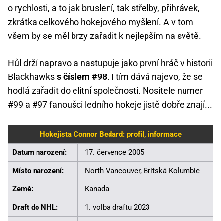
o rychlosti, a to jak bruslení, tak střelby, přihrávek,
zkrátka celkového hokejového myšlení. A v tom
všem by se měl brzy zařadit k nejlepším na světě.
Hůl drží napravo a nastupuje jako první hráč v historii
Blackhawks
s číslem #98
. I tím dává najevo, že se
hodlá zařadit do elitní společnosti. Nositele numer
#99 a #97 fanoušci ledního hokeje jistě dobře znají...
Hokejista Connor Bedard: profil, informace
Datum narození:
17. července 2005
Místo narození:
North Vancouver, Britská Kolumbie
Země:
Kanada
Draft do NHL:
1. volba draftu 2023