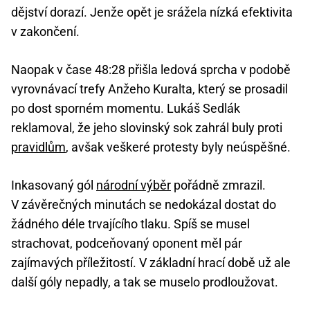
dějství dorazí. Jenže opět je srážela nízká efektivita
v zakončení.
Naopak v čase 48:28 přišla ledová sprcha v podobě
vyrovnávací trefy Anžeho Kuralta, který se prosadil
po dost sporném momentu. Lukáš Sedlák
reklamoval, že jeho slovinský sok zahrál buly proti
pravidlům
, avšak veškeré protesty byly neúspěšné.
Inkasovaný gól
národní výběr
pořádně zmrazil.
V závěrečných minutách se nedokázal dostat do
žádného déle trvajícího tlaku. Spíš se musel
strachovat, podceňovaný oponent měl pár
zajímavých příležitostí. V základní hrací době už ale
další góly nepadly, a tak se muselo prodloužovat.