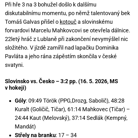
Při hře 3 na 3 bohužel došlo k dalšímu
diskutabilnímu momentu, po němž talentovaný bek
Tomáš Galvas přišel o
kotouč
a slovinskému
forvardovi Marcelu Mahkovcovi se otevřela dálnice.
22letý hráč z Lublaně při zakončení nevymýšlel nic
složitého. V jízdě zamířil nad lapačku Dominika
Pavláta a jeho rána zápěstím skončila v české
svatyni.
Slovinsko vs. Česko – 3:2 pp. (16. 5. 2026, MS
v hokeji)
Góly
: 09:49 Török (PPG,Drozg, Sabolič), 48:28
Kuralt (Goličič, Tičar), 61:14 Mahkovec (Tičar) –
24:44 Kaut (Melovský), 37:14 Sedlák (Kempný,
Mandát)
Střely na branku
: 17 – 34