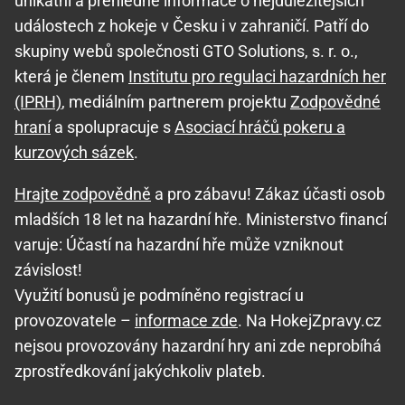
unikátní a přehledné informace o nejdůležitějších
událostech z hokeje v Česku i v zahraničí. Patří do
skupiny webů společnosti GTO Solutions, s. r. o.,
která je členem
Institutu pro regulaci hazardních her
(IPRH)
, mediálním partnerem projektu
Zodpovědné
hraní
a spolupracuje s
Asociací hráčů pokeru a
kurzových sázek
.
Hrajte zodpovědně
a pro zábavu! Zákaz účasti osob
mladších 18 let na hazardní hře. Ministerstvo financí
varuje: Účastí na hazardní hře může vzniknout
závislost!
Využití bonusů je podmíněno registrací u
provozovatele –
informace zde
. Na HokejZpravy.cz
nejsou provozovány hazardní hry ani zde neprobíhá
zprostředkování jakýchkoliv plateb.