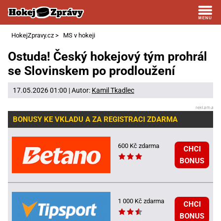
HokejZpravy.cz
>
MS v hokeji
Ostuda! Český hokejový tým prohrál
se Slovinskem po prodloužení
17.05.2026 01:00 | Autor:
Kamil Tkadlec
BONUSY KE VKLADU A ZA REGISTRACI ZDARMA
600 Kč zdarma
CHCI
BONUS
1 000 Kč zdarma
CHCI
BONUS