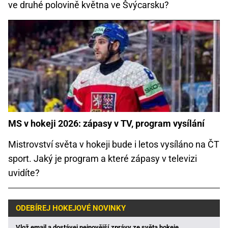
ve druhé polovině května ve Švýcarsku?
MS v hokeji 2026: zápasy v TV, program vysílání
Mistrovství světa v hokeji bude i letos vysíláno na ČT
sport. Jaký je program a které zápasy v televizi
uvidíte?
ODEBÍREJ HOKEJOVÉ NOVINKY
Vlož email a dostávej nejnovější zprávy ze světa hokeje