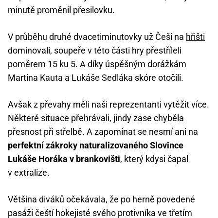
minutě proměnil přesilovku.
V průběhu druhé dvacetiminutovky už Češi na
hřišti
dominovali, soupeře v této části hry přestříleli
poměrem 15 ku 5. A díky úspěšným dorážkám
Martina Kauta a Lukáše Sedláka skóre otočili.
Avšak z převahy měli naši reprezentanti vytěžit více.
Některé situace přehrávali, jindy zase chyběla
přesnost při střelbě. A zapomínat se nesmí ani na
perfektní zákroky naturalizovaného Slovince
Lukáše Horáka v brankovišti
, který kdysi čapal
v extralize.
Většina diváků očekávala, že po herně povedené
pasáži čeští hokejisté svého protivníka ve třetím