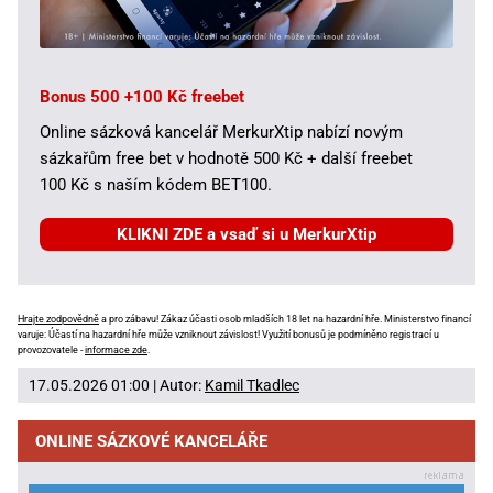
Bonus 500 +100 Kč freebet
Online sázková kancelář MerkurXtip nabízí novým
sázkařům free bet v hodnotě 500 Kč + další freebet
100 Kč s naším kódem BET100.
KLIKNI ZDE a vsaď si u MerkurXtip
Hrajte zodpovědně
a pro zábavu! Zákaz účasti osob mladších 18 let na hazardní hře. Ministerstvo financí
varuje: Účastí na hazardní hře může vzniknout závislost! Využití bonusů je podmíněno registrací u
provozovatele -
informace zde
.
17.05.2026 01:00 | Autor:
Kamil Tkadlec
ONLINE SÁZKOVÉ KANCELÁŘE