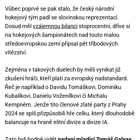
Vůbec poprvé se pak stalo, že český národní
hokejový tým padl se slovinskou reprezentací.
Dosud měl
vzájemnou bilanci
stoprocentní, dříve si
na hokejových šampionátech nad touto malou
středoevropskou zemí připsal pět tříbodových
vítězství.
Zejména v takových duelech by měli vynikat již
zkušení hráči, kteří platí za evropský nadstandard.
Řeč je například o Davidu Tomáškovi, Dominiku
Kubalíkovi, Danielu Voženílkovi či Michalu
Kempném. Jenže tito členové zlaté party z Prahy
2024 se spíš přizpůsobili hře celku, který dlouhodobě
balancuje na hraně elitní divize a divize IA.
Zato byli hodně vidět
nadaní mladíci Tomáš Galvas,