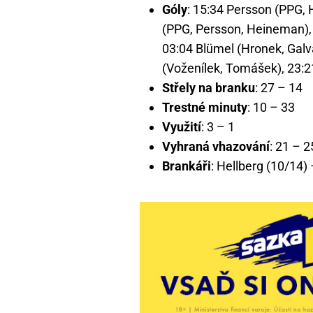
Góly
: 15:34 Persson (PPG
(PPG, Persson, Heineman)
03:04 Blümel (Hronek, Galva
(Voženílek, Tomášek), 23:
Střely na branku
: 27 – 14
Trestné minuty
: 10 – 33
Využití
: 3 – 1
Vyhraná vhazování
: 21 – 2
Brankáři
: Hellberg (10/14)