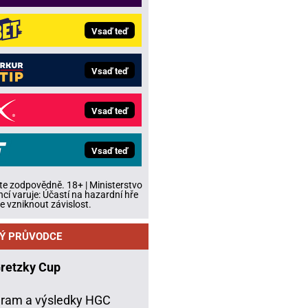
Vsaď teď
Vsaď teď
Vsaď teď
Vsaď teď
te zodpovědně. 18+ | Ministerstvo
ncí varuje: Účastí na hazardní hře
 vzniknout závislost.
Ý PRŮVODCE
Gretzky Cup
ram a výsledky HGC