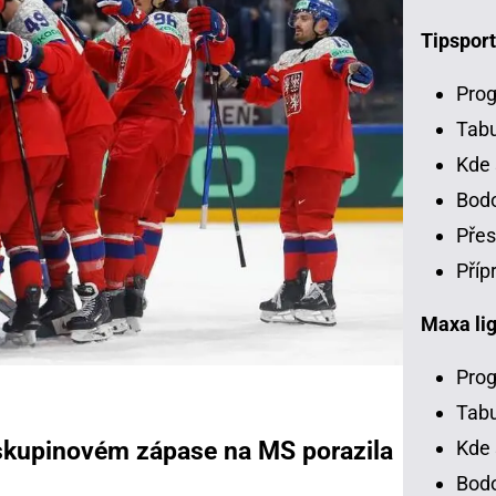
Tipsport
Prog
Tab
Kde 
Bodo
Přes
Příp
Maxa li
Prog
Tabu
skupinovém zápase na MS porazila
Kde 
Bodo