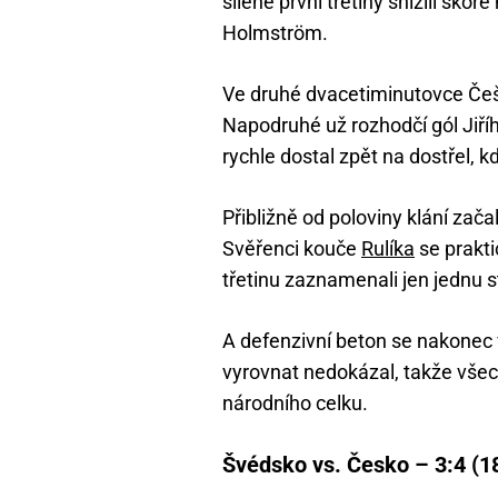
šílené první třetiny snížili skór
Holmström.
Ve druhé dvacetiminutovce Češ
Napodruhé už rozhodčí gól Jiří
rychle dostal zpět na dostřel, 
Přibližně od poloviny klání za
Svěřenci kouče
Rulíka
se prakti
třetinu zaznamenali jen jednu stř
A defenzivní beton se nakonec
vyrovnat nedokázal, takže vše
národního celku.
Švédsko vs. Česko – 3:4 (18