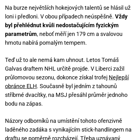
Na burze největších hokejových talentů se hlásil už
loni i předloni. V obou případech neúspěšně.
Vždy
byl přehlédnut kvůli nedostačujícím fyzickým
parametrům
, neboť měří jen 179 cm a svalovou
hmotu nabírá pomalým tempem.
Teď už to ale nemá kam uhnout. Letos Tomáš
Galvas draftem NHL určitě projde. V Liberci zažil
průlomovou sezonu, dokonce získal trofej
Nejlepší
obránce ELH
. Současně byl jedním z tahounů
stříbrné dvacítky, na MSJ přesáhl průměr jednoho
bodu na zápas.
Názory odborníků na umístění tohoto ofenzivně
laděného zadáka s vynikajícím stick-handlingem na
draftu se poměrně rozcházejí. Třeba uznávaný