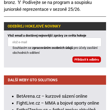
bronz. 🏅 Podívejte se na program a soupisku
juniorské reprezentace v sezoně 25/26.
ODEBÍREJ HOKEJOVÉ NOVINKY
Vlož email a dostávej nejnovější zprávy ze světa hokeje
Souhlasím se
zpracováním osobních údajů
pro účely zasílání
obchodních sdělení
DALŠÍ WEBY GTO SOLUTIONS
BetArena.cz – kurzové sázení online
FightLive.cz – MMA a bojové sporty online
FotbalZprávy.cz – fotbal zprávy aktuálně