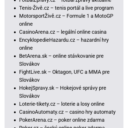
Tenis-Živě.cz – tenis portál a live program
MotorsportŽivě.cz – Formule 1 a MotoGP
online
CasinoArena.cz – legální online casina
EncyklopedieHazardu.cz – hazardní hry
online
BetArena.sk – online stávkovanie pre
Slovákov
FightLive.sk – Oktagon, UFC a MMA pre
Slovákov
HokejSpravy.sk – Hokejové správy pre
Slovákov
Loterie-tikety.cz – loterie a losy online
CasinoAutomaty.cz – casino hry automaty
PokerArena.cz – poker online zdarma
Poker.cz – český online poker zdarma