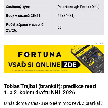
Současný tým
:
Peterborough Petes (OHL)
Body v sezoně 25/26
:
65 (34+31)
Počet zápasů v sezoně
58
25/26
:
Tobias Trejbal (brankář): predikce mezi
1. a 2. kolem draftu NHL 2026
U nás doma v Česku se o něm moc neví. Z brankářů