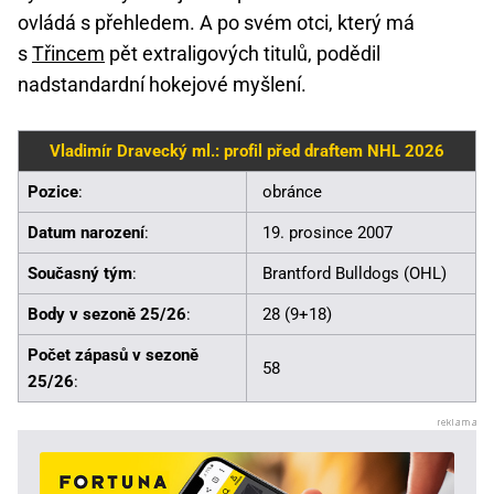
ovládá s přehledem. A po svém otci, který má
s
Třincem
pět extraligových titulů, podědil
nadstandardní hokejové myšlení.
Vladimír Dravecký ml.: profil před draftem NHL 2026
Pozice
:
obránce
Datum narození
:
19. prosince 2007
Současný tým
:
Brantford Bulldogs (OHL)
Body v sezoně 25/26
:
28 (9+18)
Počet zápasů v sezoně
58
25/26
: