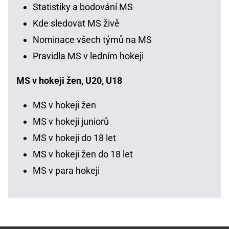
Statistiky a bodování MS
Kde sledovat MS živě
Nominace všech týmů na MS
Pravidla MS v ledním hokeji
MS v hokeji žen, U20, U18
MS v hokeji žen
MS v hokeji juniorů
MS v hokeji do 18 let
MS v hokeji žen do 18 let
MS v para hokeji