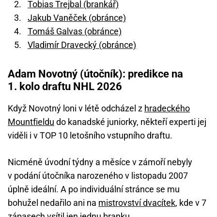
Tobias Trejbal (brankář)
Jakub Vaněček (obránce)
Tomáš Galvas (obránce)
Vladimír Dravecký (obránce)
Adam Novotný (útočník): predikce na
1. kolo draftu NHL 2026
Když Novotný loni v létě odcházel z
hradeckého
Mountfieldu
do kanadské juniorky, někteří experti jej
viděli i v TOP 10 letošního vstupního draftu.
Nicméně úvodní týdny a měsíce v zámoří nebyly
v podání útočníka narozeného v listopadu 2007
úplně ideální. A po individuální stránce se mu
bohužel nedařilo ani na
mistrovství dvacítek
, kde v 7
zápasech vsítil jen jednu branku.