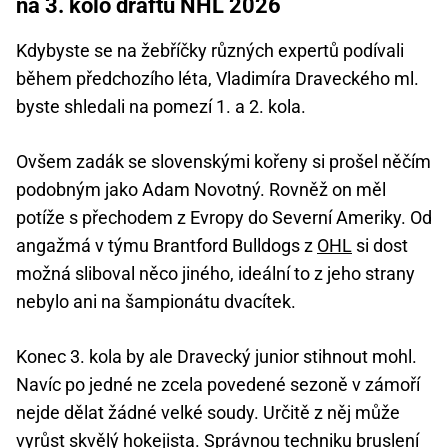
na 3. kolo draftu NHL 2026
Kdybyste se na žebříčky různých expertů podívali
během předchozího léta, Vladimíra Draveckého ml.
byste shledali na pomezí 1. a 2. kola.
Ovšem zadák se slovenskými kořeny si prošel něčím
podobným jako Adam Novotný. Rovněž on měl
potíže s přechodem z Evropy do Severní Ameriky. Od
angažmá v týmu Brantford Bulldogs z
OHL
si dost
možná sliboval něco jiného, ideální to z jeho strany
nebylo ani na šampionátu dvacítek.
Konec 3. kola by ale Dravecký junior stihnout mohl.
Navíc po jedné ne zcela povedené sezoně v zámoří
nejde dělat žádné velké soudy. Určitě z něj může
vyrůst skvělý hokejista. Správnou techniku bruslení