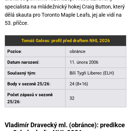
specialista na mládežnický hokej Craig Button, který
dělá skauta pro Toronto Maple Leafs, jej ale vidí na
53. příčce.
Tomáš Galvas: profil před draftem NHL 2026
Pozice
:
obránce
Datum narození
:
11. února 2006
Současný tým
:
Bílí Tygři Liberec (ELH)
Body v sezoně 25/26
:
24 (8+16)
Počet zápasů v sezoně
32
25/26
:
Vladimír Dravecký ml. (obránce): predikce