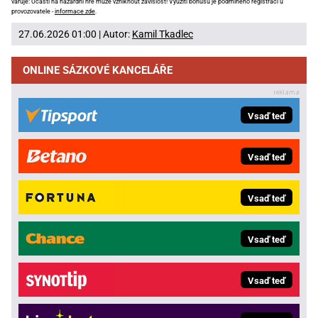
varuje: Účastí na hazardní hře může vzniknout závislost! Využití bonusů je podmíněno registrací u
provozovatele -
informace zde
.
27.06.2026 01:00 | Autor:
Kamil Tkadlec
ONLINE SÁZKOVÉ KANCELÁŘE
Vsaď teď
Vsaď teď
Vsaď teď
Vsaď teď
Vsaď teď