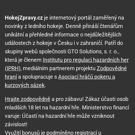
HokejZpravy.cz
je internetový portál zaměřený na
novinky z ledního hokeje. Denně přináší čtenářům
unikátní a přehledné informace o nejdůležitějších
událostech z hokeje v Česku i v zahraničí. Patří do
skupiny webů společnosti GTO Solutions, s. r. o.,
která je členem
Institutu pro regulaci hazardních her
(IPRH)
, mediálním partnerem projektu
Zodpovědné
hraní
a spolupracuje s
Asociací hráčů pokeru a
kurzových sázek
.
Hrajte zodpovědně
a pro zábavu! Zákaz účasti osob
mladších 18 let na hazardní hře. Ministerstvo financí
varuje: Účastí na hazardní hře může vzniknout
závislost!
Využití bonusů je podmíněno registrací u