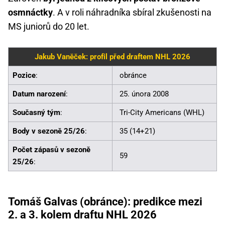
osmnáctky
. A v roli náhradníka sbíral zkušenosti na
MS juniorů do 20 let.
Jakub Vaněček: profil před draftem NHL 2026
Pozice
:
obránce
Datum narození
:
25. února 2008
Současný tým
:
Tri-City Americans (WHL)
Body v sezoně 25/26
:
35 (14+21)
Počet zápasů v sezoně
59
25/26
:
Tomáš Galvas (obránce): predikce mezi
2. a 3. kolem draftu NHL 2026