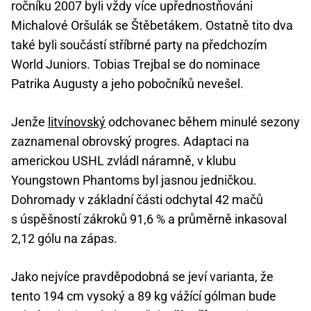
ročníku 2007 byli vždy více upřednostňováni
Michalové Oršulák se Štěbetákem. Ostatně tito dva
také byli součástí stříbrné party na předchozím
World Juniors. Tobias Trejbal se do nominace
Patrika Augusty a jeho pobočníků nevešel.
Jenže
litvínovský
odchovanec během minulé sezony
zaznamenal obrovský progres. Adaptaci na
americkou USHL zvládl náramně, v klubu
Youngstown Phantoms byl jasnou jedničkou.
Dohromady v základní části odchytal 42 mačů
s úspěšností zákroků 91,6 % a průměrně inkasoval
2,12 gólu na zápas.
Jako nejvíce pravděpodobná se jeví varianta, že
tento 194 cm vysoký a 89 kg vážící gólman bude