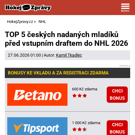
HokejZpravy.cz
>
NHL
TOP 5 českých nadaných mladíků
před vstupním draftem do NHL 2026
27.06.2026 01:00 | Autor:
Kamil Tkadlec
BONUSY KE VKLADU A ZA REGISTRACI ZDARMA
600 Kč zdarma
CHCI
BONUS
1 000 Kč zdarma
CHCI
BONUS