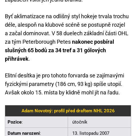
Byť aklimatizace na odlišný styl hokeje trvala trochu
déle, alespoň na klubové scéně se postupně rozjel
a začal dominovat. V 58 duelech základní části OHL
za tým Peterborough Petes
nakonec posbíral
slušných 65 bodů za 34 tref a 31 gólových
přihrávek
.
Elitní desítka je pro tohoto forvarda se zajímavými
fyzickými parametry (186 cm, 93 kg) spíše utopií.
Avšak okolo 15. místa by klidně mohl jít na řadu.
Adam Novotný: profil před draftem NHL 2026
Pozice
:
útočník
Datum narození
:
13. listopadu 2007