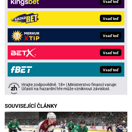
Vsaď teď
Vsaď teď
Vsaď teď
Vsaď teď
Vsaď teď
Hrajte zodpovědně. 18+ | Ministerstvo financí varuje:
Účastí na hazardní hře může vzniknout závislost.
SOUVISEJÍCÍ ČLÁNKY