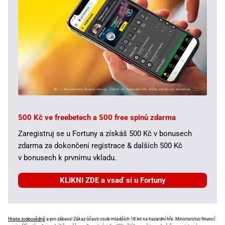
500 Kč ve freebetech a 500 free spinů zdarma
Zaregistruj se u Fortuny a získáš 500 Kč v bonusech
zdarma za dokončení registrace & dalších 500 Kč
v bonusech k prvnímu vkladu.
KLIKNI ZDE a vsaď si u Fortuny
Hrajte zodpovědně
a pro zábavu! Zákaz účasti osob mladších 18 let na hazardní hře. Ministerstvo financí