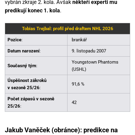
vybrán zkraje 2. kola. Avšak
někteří experti mu
predikují konec 1. kola
.
Tobias Trejbal: profil před draftem NHL 2026
Pozice
:
brankář
Datum narození
:
9. listopadu 2007
Youngstown Phantoms
Současný tým
:
(USHL)
Úspěšnost zákroků
91,6 %
v sezoně 25/26
:
Počet zápasů v sezoně
42
25/26
:
Jakub Vaněček (obránce): predikce na