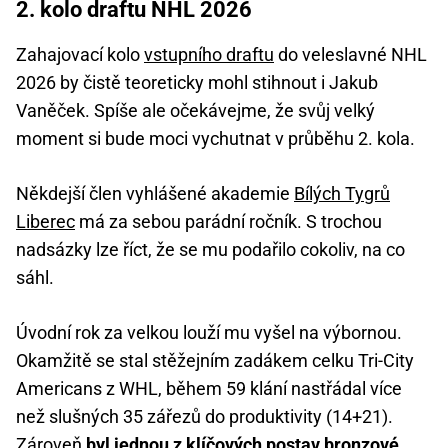
2. kolo draftu NHL 2026
Zahajovací kolo
vstupního draftu
do veleslavné NHL
2026 by čistě teoreticky mohl stihnout i Jakub
Vaněček. Spíše ale očekávejme, že svůj velký
moment si bude moci vychutnat v průběhu 2. kola.
Někdejší člen vyhlášené akademie
Bílých Tygrů
Liberec
má za sebou parádní ročník. S trochou
nadsázky lze říct, že se mu podařilo cokoliv, na co
sáhl.
Úvodní rok za velkou louží mu vyšel na výbornou.
Okamžitě se stal stěžejním zadákem celku Tri-City
Americans z WHL, během 59 klání nastřádal více
než slušných 35 zářezů do produktivity (14+21).
Zároveň
byl jednou z klíčových postav bronzové