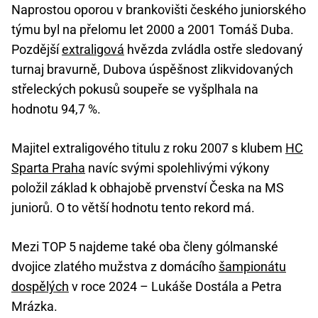
Naprostou oporou v brankovišti českého juniorského
týmu byl na přelomu let 2000 a 2001 Tomáš Duba.
Pozdější
extraligová
hvězda zvládla ostře sledovaný
turnaj bravurně, Dubova úspěšnost zlikvidovaných
střeleckých pokusů soupeře se vyšplhala na
hodnotu 94,7 %.
Majitel extraligového titulu z roku 2007 s klubem
HC
Sparta Praha
navíc svými spolehlivými výkony
položil základ k obhajobě prvenství Česka na MS
juniorů. O to větší hodnotu tento rekord má.
Mezi TOP 5 najdeme také oba členy gólmanské
dvojice zlatého mužstva z domácího
šampionátu
dospělých
v roce 2024 –⁠ Lukáše Dostála a Petra
Mrázka.