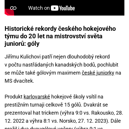
Historické rekordy českého hokejového
týmu do 20 let na mistrovství světa
juniorů: góly
Jiřímu Kulichovi patří nejen dlouhodobý rekord
v počtu nastřádaných kanadských bodů, pochlubit
se může také gólovým maximem
české juniorky
na
MS dvacítek.
Produkt
karlovarské
hokejové školy vsítil na
prestižním turnaji celkově 15 gólů. Dvakrát se
prezentoval hat trickem (výhra 9:0 vs. Rakousko, 28.
12. 2022 a výhra 8:1 vs. Norsko, 27. 12. 2023). Dále
prožil i dva dvougólové večery (výhra 9:1 vs.