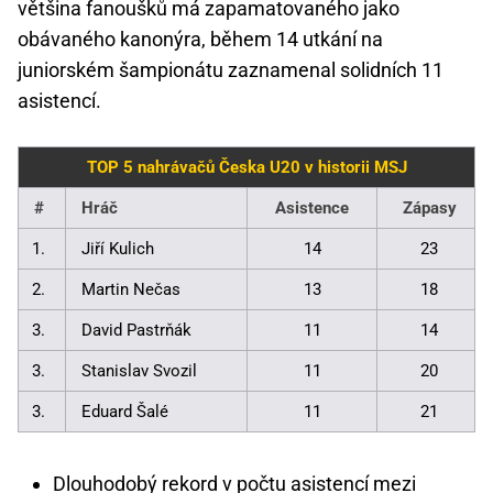
většina fanoušků má zapamatovaného jako
obávaného kanonýra, během 14 utkání na
juniorském šampionátu zaznamenal solidních 11
asistencí.
TOP 5 nahrávačů Česka U20 v historii MSJ
#
Hráč
Asistence
Zápasy
1.
Jiří Kulich
14
23
2.
Martin Nečas
13
18
3.
David Pastrňák
11
14
3.
Stanislav Svozil
11
20
3.
Eduard Šalé
11
21
Dlouhodobý rekord v počtu asistencí mezi