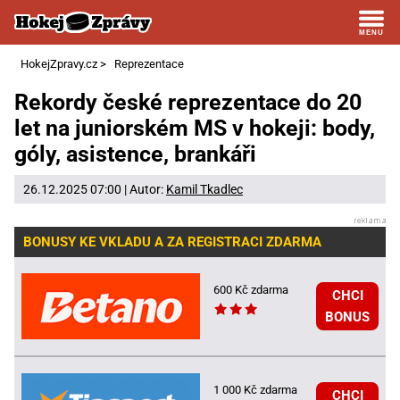
HokejZpravy.cz
>
Reprezentace
Rekordy české reprezentace do 20
let na juniorském MS v hokeji: body,
góly, asistence, brankáři
26.12.2025 07:00 | Autor:
Kamil Tkadlec
BONUSY KE VKLADU A ZA REGISTRACI ZDARMA
600 Kč zdarma
CHCI
BONUS
1 000 Kč zdarma
CHCI