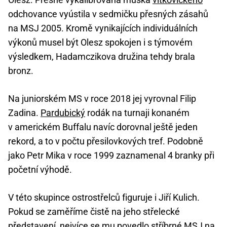
odchovance vyústila v sedmičku přesných zásahů
na MSJ 2005. Kromě vynikajících individuálních
výkonů musel být Olesz spokojen i s týmovém
výsledkem, Hadamczikova družina tehdy brala
bronz.
Na juniorském MS v roce 2018 jej vyrovnal Filip
Zadina.
Pardubický
rodák na turnaji konaném
v americkém Buffalu navíc dorovnal ještě jeden
rekord, a to v počtu přesilovkových tref. Podobně
jako Petr Mika v roce 1999 zaznamenal 4 branky při
početní výhodě.
V této skupince ostrostřelců figuruje i Jiří Kulich.
Pokud se zaměříme čistě na jeho střelecké
představení, nejvíce se mu povedlo stříbrné MSJ na