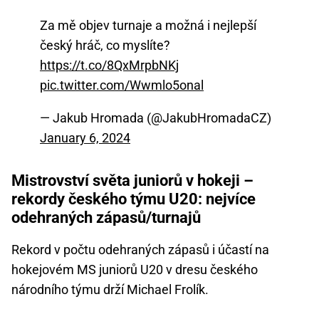
Za mě objev turnaje a možná i nejlepší
český hráč, co myslíte?
https://t.co/8QxMrpbNKj
pic.twitter.com/Wwmlo5onal
— Jakub Hromada (@JakubHromadaCZ)
January 6, 2024
Mistrovství světa juniorů v hokeji –
rekordy českého týmu U20: nejvíce
odehraných zápasů/turnajů
Rekord v počtu odehraných zápasů i účastí na
hokejovém MS juniorů U20 v dresu českého
národního týmu drží Michael Frolík.