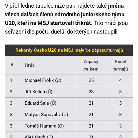
V přehledné tabulce níže pak najdete také
jména
všech dalších členů národního juniorského týmu
U20, kteří na MSJ startovali třikrát
. Tito hráči jsou
seřazeni dle počtu duelů, do kterých nastoupili.
Rekordy Česko U20 na MSJ: nejvíce zápasů/turnajů
Zápasy
Počet
#
Hráč
celkem
turnajů
1.
Michael Frolík (Ú)
25
4
2.
Jiří Kulich (Ú)
23
3
3.
Eduard Šalé (Ú)
21
3
3.
Matyáš Šapovaliv (Ú)
21
3
3.
Tomáš Hamara (O)
21
3
3.
Aleš Čech (O)
21
3