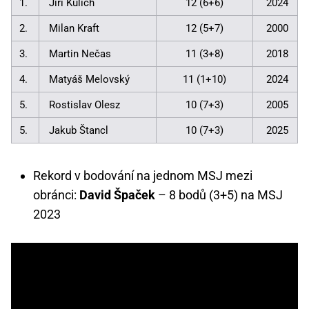
1.
Jiří Kulich
12 (6+6)
2024
2.
Milan Kraft
12 (5+7)
2000
3.
Martin Nečas
11 (3+8)
2018
4.
Matyáš Melovský
11 (1+10)
2024
5.
Rostislav Olesz
10 (7+3)
2005
5.
Jakub Štancl
10 (7+3)
2025
Rekord v bodování na jednom MSJ mezi
obránci:
David Špaček
– 8 bodů (3+5) na MSJ
2023