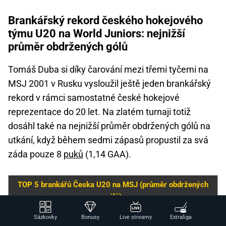
Brankářský rekord českého hokejového
týmu U20 na World Juniors: nejnižší
průměr obdržených gólů
Tomáš Duba si díky čarování mezi třemi tyčemi na
MSJ 2001 v Rusku vysloužil ještě jeden brankářský
rekord v rámci samostatné české hokejové
reprezentace do 20 let. Na zlatém turnaji totiž
dosáhl také na nejnižší průměr obdržených gólů na
utkání, když během sedmi zápasů propustil za svá
záda pouze 8
puků
(1,14 GAA).
TOP 5 brankářů Česka U20 na MSJ (průměr obdržených
gólů)
#
Brankář
GAA
Zápasy
Sázkovky
Bonusy
Live streamy
Extraliga