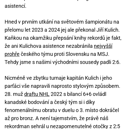
asistencí.
Hned v prvním utkání na světovém šampionátu na
přelomu let 2023 a 2024 jej ale překonal Jiří Kulich.
Kaňkou na okamžiku přepsání knihy rekordů je fakt,
že ani Kulichova asistence nezabránila
nejvyšší
prohře
českého týmu proti Slovensku na MSJ.
Tehdy jsme s našimi východními sousedy padli 2:6.
Nicméně ve zbytku turnaje kapitán Kulich i jeho
parťáci vše napravili naprosto stylovým způsobem.
28. muž
draftu NHL
2022 s bilancí 6+6 ovládl
kanadské bodování a český tým si i díky
fenomenálnímu obratu v duelu o 3. místo dokráčel
až pro bronz. A není tajemstvím, že právě náš
rekordman sehrál u nezapomenutelné otočky z 2:5