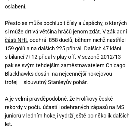
oslabení.
Přesto se může pochlubit čísly a úspěchy, o kterých
si může drtivá většina hráčů jenom zdát. V
základní
části NHL
odehrál 858 duelů, během nichž nastřílel
159 gólů a na dalších 225 přihrál. Dalších 47 klání
s bilancí 7+12 přidal v play off. V sezoně 2012/13
pak se svým tehdejším zaměstnavatelem Chicago
Blackhawks dosáhl na nejcennější hokejovou
trofej – slouvutný Stanleyův pohár.
A je velmi pravděpodobné, že Frolíkovy české
rekordy v počtu účastí i odehraných zápasů na MS
juniorů v ledním hokeji vydrží ještě po několik dalších
let.