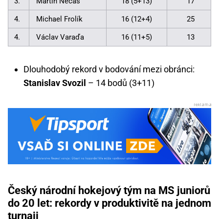
3.
Martin Nečas
18 (5+13)
17
4.
Michael Frolík
16 (12+4)
25
4.
Václav Varaďa
16 (11+5)
13
Dlouhodobý rekord v bodování mezi obránci:
Stanislav Svozil
– 14 bodů (3+11)
Český národní hokejový tým na MS juniorů
do 20 let: rekordy v produktivitě na jednom
turnaji