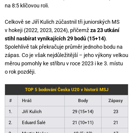
na 8:5 klíčovou roli.
Celkově se Jiří Kulich zúčastnil tři juniorských MS
v hokeji (2022, 2023, 2024), přičemž
za 23 utkání
stihl nasbírat vynikajících 29 bodů (15+14)
.
Spolehlivě tak překračuje průměr jednoho bodu na
zápas. Co je však nejdůležitější – jeho výkony velkou
měrou pomohly ke stříbru v roce 2023 i ke 3. místu
o rok později.
TOP 5 bodování Česka U20 v historii MSJ
#
Hráč
Body
Zápasy
1.
Jiří Kulich
29 (15+14)
23
2.
Eduard Šalé
21 (10+11)
21