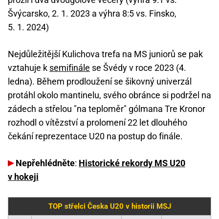
Švýcarsko, 2. 1. 2023 a výhra 8:5 vs. Finsko,
5. 1. 2024)
Nejdůležitější Kulichova trefa na MS juniorů se pak
vztahuje k
semifinále
se Švédy v roce 2023 (4.
ledna). Během prodloužení se šikovný univerzál
protáhl okolo mantinelu, svého obránce si podržel na
zádech a střelou "na teploměr" gólmana Tre Kronor
rozhodl o vítězství a prolomení 22 let dlouhého
čekání reprezentace U20 na postup do finále.
Nepřehlédněte
:
Historické rekordy MS U20
v hokeji
TOP střelci Česka U20 v historii MSJ