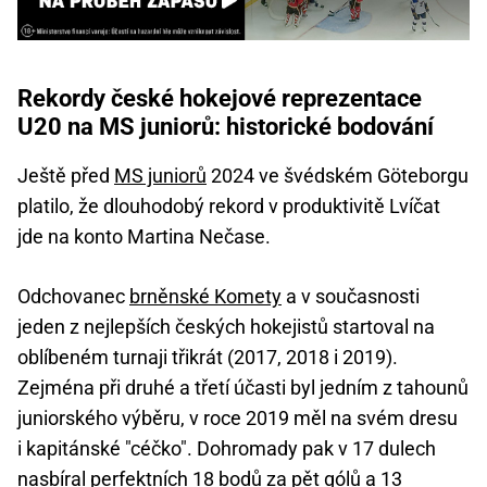
Rekordy české hokejové reprezentace
U20 na MS juniorů: historické bodování
Ještě před
MS juniorů
2024 ve švédském Göteborgu
platilo, že dlouhodobý rekord v produktivitě Lvíčat
jde na konto Martina Nečase.
Odchovanec
brněnské Komety
a v současnosti
jeden z nejlepších českých hokejistů startoval na
oblíbeném turnaji třikrát (2017, 2018 i 2019).
Zejména při druhé a třetí účasti byl jedním z tahounů
juniorského výběru, v roce 2019 měl na svém dresu
i kapitánské "céčko". Dohromady pak v 17 dulech
nasbíral perfektních 18 bodů za pět gólů a 13