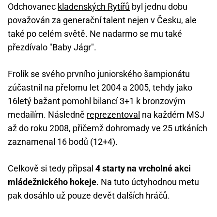
Odchovanec
kladenských Rytířů
byl jednu dobu
považován za generační talent nejen v Česku, ale
také po celém světě. Ne nadarmo se mu také
přezdívalo "Baby Jágr".
Frolík se svého prvního juniorského šampionátu
zúčastnil na přelomu let 2004 a 2005, tehdy jako
16letý bažant pomohl bilancí 3+1 k bronzovým
medailím. Následně
reprezentoval
na každém MSJ
až do roku 2008, přičemž dohromady ve 25 utkáních
zaznamenal 16 bodů (12+4).
Celkově si tedy připsal
4 starty na vrcholné akci
mládežnického hokeje
. Na tuto úctyhodnou metu
pak dosáhlo už pouze devět dalších hráčů.