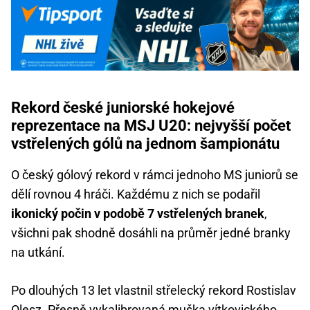
Rekord české juniorské hokejové
reprezentace na MSJ U20: nejvyšší počet
vstřelených gólů na jednom šampionátu
O český gólový rekord v rámci jednoho MS juniorů se
dělí rovnou 4 hráči. Každému z nich se podařil
ikonický počin v podobě 7 vstřelených branek
,
všichni pak shodně dosáhli na průměr jedné branky
na utkání.
Po dlouhých 13 let vlastnil střelecký rekord Rostislav
Olesz. Přesně vykalibrovaná muška
vítkovického