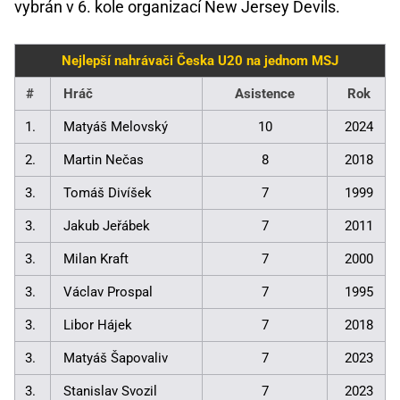
vybrán v 6. kole organizací New Jersey Devils.
Nejlepší nahrávači Česka U20 na jednom MSJ
#
Hráč
Asistence
Rok
1.
Matyáš Melovský
10
2024
2.
Martin Nečas
8
2018
3.
Tomáš Divíšek
7
1999
3.
Jakub Jeřábek
7
2011
3.
Milan Kraft
7
2000
3.
Václav Prospal
7
1995
3.
Libor Hájek
7
2018
3.
Matyáš Šapovaliv
7
2023
3.
Stanislav Svozil
7
2023