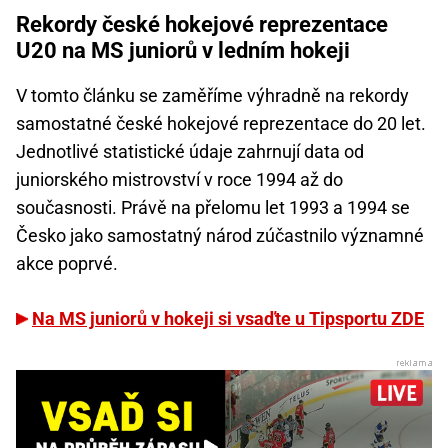
Rekordy české hokejové reprezentace
U20 na MS juniorů v ledním hokeji
V tomto článku se zaměříme výhradně na rekordy
samostatné české hokejové reprezentace do 20 let.
Jednotlivé statistické údaje zahrnují data od
juniorského mistrovství v roce 1994 až do
současnosti. Právě na přelomu let 1993 a 1994 se
Česko jako samostatný národ zúčastnilo významné
akce poprvé.
Na MS juniorů v hokeji si vsaďte u Tipsportu ZDE