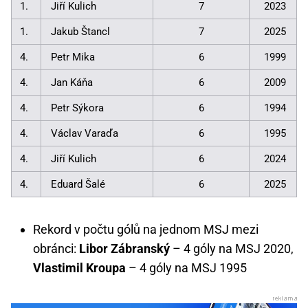
1.
Jiří Kulich
7
2023
1.
Jakub Štancl
7
2025
4.
Petr Mika
6
1999
4.
Jan Káňa
6
2009
4.
Petr Sýkora
6
1994
4.
Václav Varaďa
6
1995
4.
Jiří Kulich
6
2024
4.
Eduard Šalé
6
2025
Rekord v počtu gólů na jednom MSJ mezi
obránci:
Libor Zábranský
– 4 góly na MSJ 2020,
Vlastimil Kroupa
– 4 góly na MSJ 1995