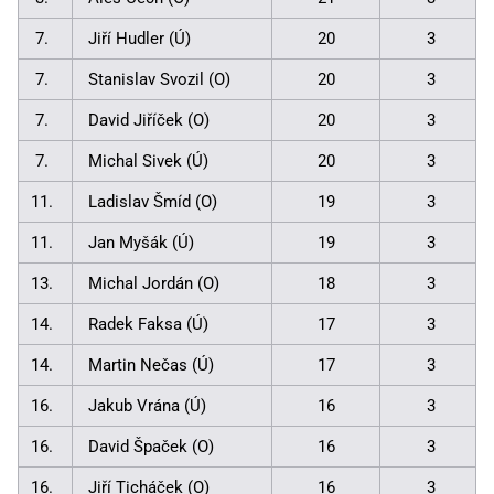
7.
Jiří Hudler (Ú)
20
3
7.
Stanislav Svozil (O)
20
3
7.
David Jiříček (O)
20
3
7.
Michal Sivek (Ú)
20
3
11.
Ladislav Šmíd (O)
19
3
11.
Jan Myšák (Ú)
19
3
13.
Michal Jordán (O)
18
3
14.
Radek Faksa (Ú)
17
3
14.
Martin Nečas (Ú)
17
3
16.
Jakub Vrána (Ú)
16
3
16.
David Špaček (O)
16
3
16.
Jiří Ticháček (O)
16
3