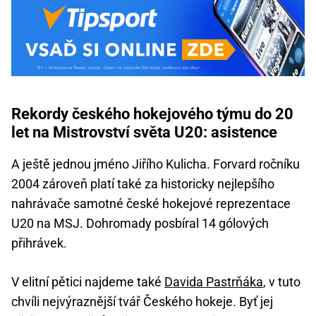
Rekordy českého hokejového týmu do 20
let na Mistrovství světa U20: asistence
A ještě jednou jméno Jiřího Kulicha. Forvard ročníku
2004 zároveň platí také za historicky nejlepšího
nahrávače samotné české hokejové reprezentace
U20 na MSJ. Dohromady posbíral 14 gólových
přihrávek.
V elitní pětici najdeme také
Davida Pastrňáka
, v tuto
chvíli nejvýraznější tvář Českého hokeje. Byť jej