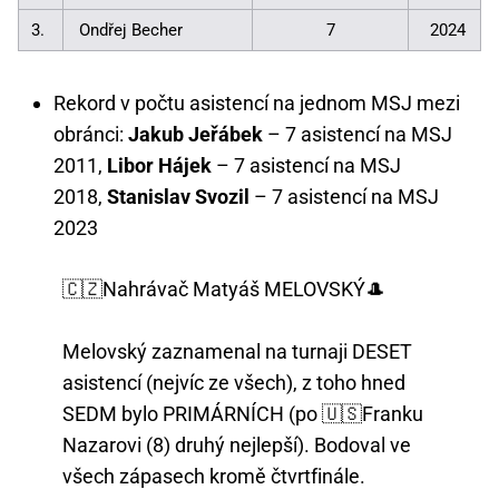
3.
Ondřej Becher
7
2024
Rekord v počtu asistencí na jednom MSJ mezi
obránci:
Jakub Jeřábek
– 7 asistencí na MSJ
2011,
Libor Hájek
– 7 asistencí na MSJ
2018,
Stanislav Svozil
– 7 asistencí na MSJ
2023
🇨🇿Nahrávač Matyáš MELOVSKÝ🎩
Melovský zaznamenal na turnaji DESET
asistencí (nejvíc ze všech), z toho hned
SEDM bylo PRIMÁRNÍCH (po 🇺🇸Franku
Nazarovi (8) druhý nejlepší). Bodoval ve
všech zápasech kromě čtvrtfinále.