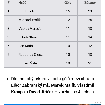
#
Hráč
Góly
Zápasy
1.
Jiří Kulich
15
23
2.
Michael Frolík
12
25
3.
Václav Varaďa
11
13
3.
Jakub Štancl
11
14
5.
Jan Káňa
10
12
5.
Rostislav Olesz
10
13
5.
Eduard Šalé
10
21
Dlouhodobý rekord v počtu gólů mezi obránci:
Libor Zábranský ml.
,
Marek Malík
,
Vlastimil
Kroupa
a
David Jiříček
– všichni po 4 gólech