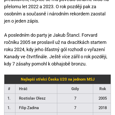
přelomu let 2022 a 2023. O rok později pak za
osobním a současně i národním rekordem zaostal
jen o jeden zápis.
A posledním do party je Jakub Štancl. Forvard
ročníku 2005 se proslavil už na dvacítkách startem
roku 2024, kdy jeho šťastný gól rozhodl o vyřazení
Kanady ve čtvrtfinále. Ještě více zářil o rok později,
kdy 7 zásahy pomohl k obhajobě bronzu.
Nejlepší střelci Česka U20 na jednom MSJ
#
Hráč
Góly
Rok
1.
Rostislav Olesz
7
2005
1.
Filip Zadina
7
2018