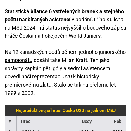
Statistická
bilance 6 vstřelených branek a stejného
počtu nasbíraných asistencí
v podání Jiřího Kulicha
na MSJ 2024 má status nejvyššího bodového zápisu
hráče Česka na hokejovém World Juniors.
Na 12 kanadských bodů během jednoho
juniorského
šampionátu
dosáhl také Milan Kraft. Ten jako
správný kapitán pěti góly a sedmi asistencemi
dovedl naší reprezentaci U20 k historicky
premiérovému zlatu. Stalo se tak na přelomu let
1999 a 2000.
Nejproduktivnější hráči Česka U20 na jednom MSJ
#
Hráč
Body
Rok