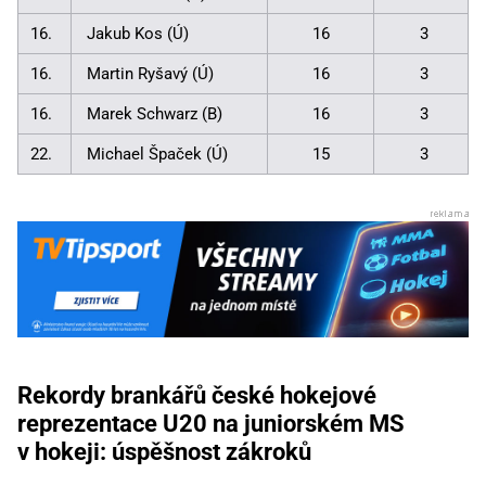
16.
Jakub Kos (Ú)
16
3
16.
Martin Ryšavý (Ú)
16
3
16.
Marek Schwarz (B)
16
3
22.
Michael Špaček (Ú)
15
3
Rekordy brankářů české hokejové
reprezentace U20 na juniorském MS
v hokeji: úspěšnost zákroků