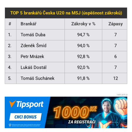
TOP 5 brankářů Česka U20 na MSJ (úspěšnost zákroků)
#
Brankář
Zákroky v %
Zápasy
1.
Tomáš Duba
94,7 %
7
2.
Zdeněk Šmíd
94,0 %
7
3.
Petr Mrázek
92,8 %
6
4.
Lukáš Dostál
92,0 %
7
5.
Tomáš Suchánek
91,8 %
12