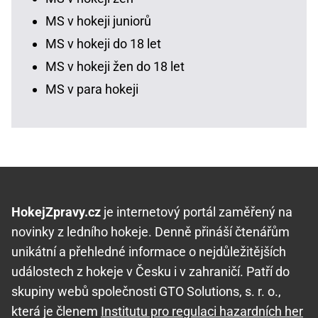
MS v hokeji juniorů
MS v hokeji do 18 let
MS v hokeji žen do 18 let
MS v para hokeji
HokejZpravy.cz
je internetový portál zaměřený na
novinky z ledního hokeje. Denně přináší čtenářům
unikátní a přehledné informace o nejdůležitějších
událostech z hokeje v Česku i v zahraničí. Patří do
skupiny webů společnosti GTO Solutions, s. r. o.,
která je členem
Institutu pro regulaci hazardních her