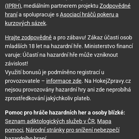
(IPRH)
, mediálním partnerem projektu
Zodpovědné
hraní
a spolupracuje s
Asociací hráčů pokeru a
kurzových sázek
.
Hrajte zodpovědně
a pro zábavu! Zákaz účasti osob
mladších 18 let na hazardní hře. Ministerstvo financí
varuje: Účastí na hazardní hře může vzniknout
závislost!
Využití bonusů je podmíněno registrací u
provozovatele –
informace zde
. Na HokejZpravy.cz
nejsou provozovány hazardní hry ani zde neprobíhá
zprostředkování jakýchkoliv plateb.
Pomoc pro hráče hazardních her a osoby blízké:
Seznam adiktologických služeb v ČR
,
Mapa
pomoci
,
Národní stránky pro snížení nebezpečí
hazardního hraní
.