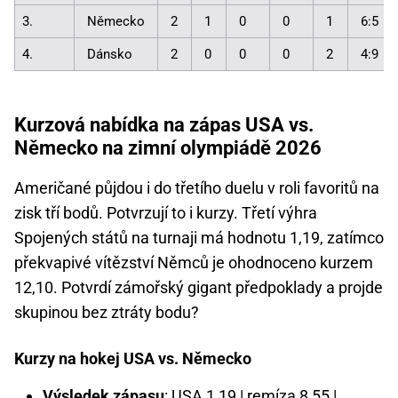
3.
Německo
2
1
0
0
1
6:5
4.
Dánsko
2
0
0
0
2
4:9
Kurzová nabídka na zápas USA vs.
Německo na zimní olympiádě 2026
Američané půjdou i do třetího duelu v roli favoritů na
zisk tří bodů. Potvrzují to i kurzy. Třetí výhra
Spojených států na turnaji má hodnotu 1,19, zatímco
překvapivé vítězství Němců je ohodnoceno kurzem
12,10. Potvrdí zámořský gigant předpoklady a projde
skupinou bez ztráty bodu?
Kurzy na hokej USA vs. Německo
Výsledek zápasu
: USA 1,19 | remíza 8,55 |