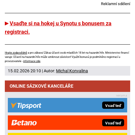
Reklamní sdělení
Vsaďte si na hokej u Synotu s bonusem za
registraci.
Hrajte zodpovědně
a pro zábavu! Zákaz účasti osob mladších 18 let na hazardní hře. Ministerstvo financí
varuje: Účastí na hazardní hře může vzniknout závislost! Využití bonusů je podmíněno registrací u
provozovatele -
informace zde
.
15.02.2026 20:10 | Autor:
Michal Konvalina
ONLINE SÁZKOVÉ KANCELÁŘE
Vsaď teď
Vsaď teď