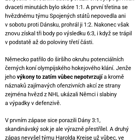
dvaceti minutách bylo skóre 1:1. A první třetina se
hvězdnému týmu Spojených států nepovedla ani
v sobotu proti Dánsku, prohrál ji 1:2. Nakonec však
znovu získal tři body po výsledku 6:3, i když se trápil
v podstatě až do poloviny třetí části.
Německo patřilo do širšího okruhu potenciálních
černých koní olympijského hokejového klání. Jenže
jeho
výkony to zatím vůbec nepotvrzují
a kromě
náznaků zajímavých ofenzivních akcí ze strany
zejména hvězd z NHL ukázali Němci i slabiny
a výpadky v defenzivě.
V prvním zápase sice porazili Dány 3:1,
skandinávský sok je ale výrazně přestřílel. A druhý
zápas nevyšel týmu Harolda Kreise už vůbec, ve