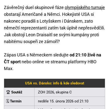
Závěrečný duel skupinové fáze
olympijského turnaje
obstarají Američané a Němci. Hokejisté USA si
nakonec poradili s Lotyšskem i Dánskem, zato
němečtí reprezentanti zatím tak úplně nepřesvědčili.
Jak obstojí Leon Draisaitl se svými kumpány proti
nabitému soupeři ze zámoří?
Zápas USA s Německem sledujte
od 21:10 živě na
ČT sport
nebo online ve streamu platformy HBO
Max.
USA vs. Dánsko: info & kde sledovat
🏆
Soutěž
ZOH 2026, skupina C
🗓️
Termín
neděle 15. února 2026 od 21:10