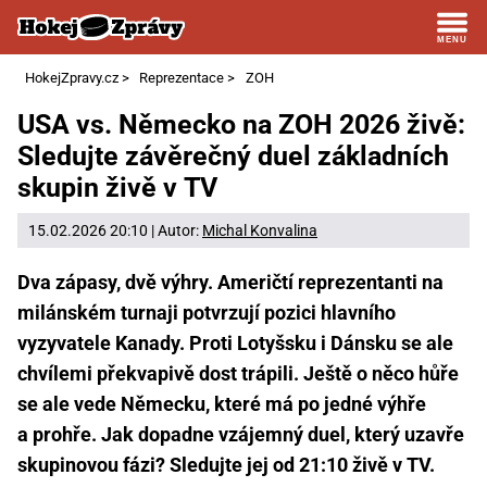
HokejZpravy.cz
>
Reprezentace
>
ZOH
USA vs. Německo na ZOH 2026 živě:
Sledujte závěrečný duel základních
skupin živě v TV
15.02.2026 20:10 | Autor:
Michal Konvalina
Dva zápasy, dvě výhry. Američtí reprezentanti na
milánském turnaji potvrzují pozici hlavního
vyzyvatele Kanady. Proti Lotyšsku i Dánsku se ale
chvílemi překvapivě dost trápili. Ještě o něco hůře
se ale vede Německu, které má po jedné výhře
a prohře. Jak dopadne vzájemný duel, který uzavře
skupinovou fázi? Sledujte jej od 21:10 živě v TV.