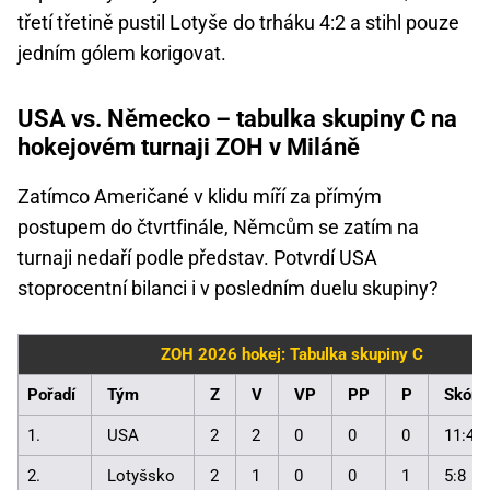
třetí třetině pustil Lotyše do trháku 4:2 a stihl pouze
jedním gólem korigovat.
USA vs. Německo – tabulka skupiny C na
hokejovém turnaji ZOH v Miláně
Zatímco Američané v klidu míří za přímým
postupem do čtvrtfinále, Němcům se zatím na
turnaji nedaří podle představ. Potvrdí USA
stoprocentní bilanci i v posledním duelu skupiny?
ZOH 2026 hokej: Tabulka skupiny C
Pořadí
Tým
Z
V
VP
PP
P
Skóre
1.
USA
2
2
0
0
0
11:4
2.
Lotyšsko
2
1
0
0
1
5:8