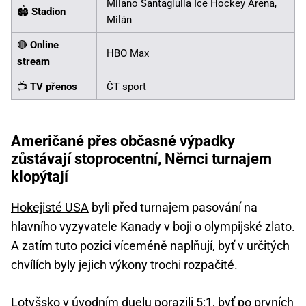
Milano Santagiulia Ice Hockey Arena,
🏟️
Stadion
Milán
🔴
Online
HBO Max
stream
📺
TV přenos
ČT sport
Američané přes občasné výpadky
zůstávají stoprocentní, Němci turnajem
klopýtají
Hokejisté USA
byli před turnajem pasování na
hlavního vyzyvatele Kanady v boji o olympijské zlato.
A zatím tuto pozici víceméně naplňují, byť v určitých
chvílích byly jejich výkony trochi rozpačité.
Lotyšsko v úvodním duelu porazili 5:1, byť po prvních