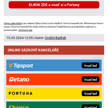
KLIKNI ZDE a vsaď si u Fortuny
Hrajte zodpovědně
a pro zábavu! Zákaz účasti osob mladších 18 let na hazardní hře. Ministerstvo financí
varuje: Účastí na hazardní hře může vzniknout závislost! Využití bonusů je podmíněno registrací u
provozovatele -
informace zde
.
15.03.2024 12:55 | Autor:
Ondřej Balíček
ONLINE SÁZKOVÉ KANCELÁŘE
Vsaď teď
Vsaď teď
Vsaď teď
Vsaď teď