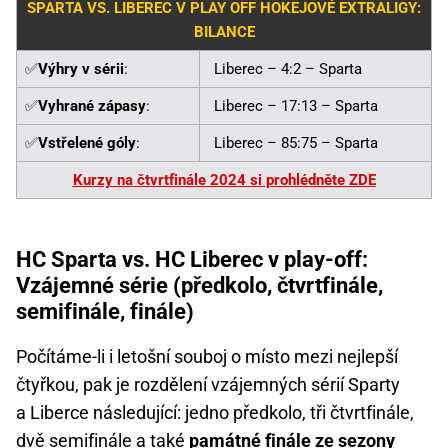
SPARTA VS. LIBEREC V PLAY OFF HOKEJOVÉ EXTRALIGY:
BILANCE
✅
Výhry v sérii
:
Liberec – 4:2 – Sparta
✅
Vyhrané zápasy
:
Liberec – 17:13 – Sparta
✅
Vstřelené góly
:
Liberec – 85:75 – Sparta
Kurzy na čtvrtfinále 2024 si prohlédněte ZDE
HC Sparta vs. HC Liberec v play-off:
Vzájemné série (předkolo, čtvrtfinále,
semifinále, finále)
Počítáme-li i letošní souboj o místo mezi nejlepší
čtyřkou, pak je rozdělení vzájemných sérií Sparty
a Liberce následující: jedno předkolo, tři čtvrtfinále,
dvě semifinále a také
památné finále ze sezony