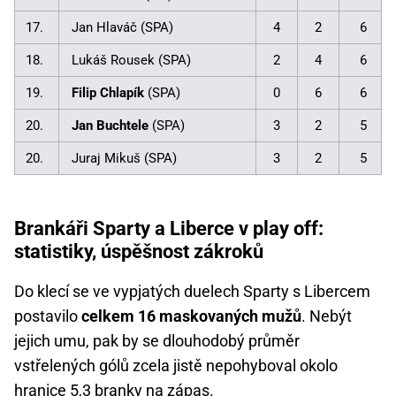
17.
Jan Hlaváč (SPA)
4
2
6
18.
Lukáš Rousek (SPA)
2
4
6
19.
Filip Chlapík
(SPA)
0
6
6
20.
Jan Buchtele
(SPA)
3
2
5
20.
Juraj Mikuš (SPA)
3
2
5
Brankáři Sparty a Liberce v play off:
statistiky, úspěšnost zákroků
Do klecí se ve vypjatých duelech Sparty s Libercem
postavilo
celkem 16 maskovaných mužů
. Nebýt
jejich umu, pak by se dlouhodobý průměr
vstřelených gólů zcela jistě nepohyboval okolo
hranice 5,3 branky na zápas.