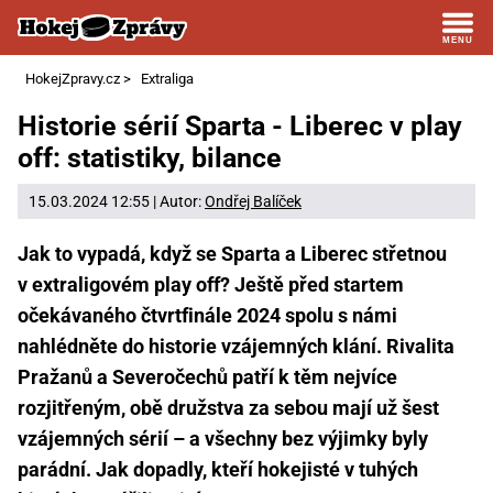
HokejZpravy.cz
>
Extraliga
Historie sérií Sparta - Liberec v play
off: statistiky, bilance
15.03.2024 12:55 | Autor:
Ondřej Balíček
Jak to vypadá, když se Sparta a Liberec střetnou
v extraligovém play off? Ještě před startem
očekávaného čtvrtfinále 2024 spolu s námi
nahlédněte do historie vzájemných klání. Rivalita
Pražanů a Severočechů patří k těm nejvíce
rozjitřeným, obě družstva za sebou mají už šest
vzájemných sérií – a všechny bez výjimky byly
parádní. Jak dopadly, kteří hokejisté v tuhých