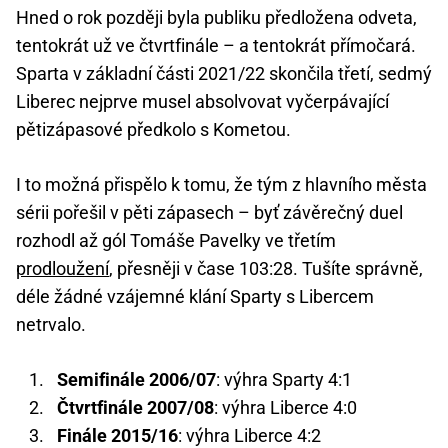
Hned o rok později byla publiku předložena odveta,
tentokrát už ve čtvrtfinále – a tentokrát přímočará.
Sparta v základní části 2021/22 skončila třetí, sedmý
Liberec nejprve musel absolvovat vyčerpávající
pětizápasové předkolo s Kometou.
I to možná přispělo k tomu, že tým z hlavního města
sérii pořešil v pěti zápasech – byť závěrečný duel
rozhodl až gól Tomáše Pavelky ve třetím
prodloužení
, přesněji v čase 103:28. Tušíte správně,
déle žádné vzájemné klání Sparty s Libercem
netrvalo.
Semifinále 2006/07
: výhra Sparty 4:1
Čtvrtfinále 2007/08
: výhra Liberce 4:0
Finále 2015/16
: výhra Liberce 4:2