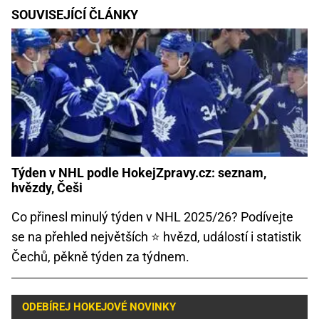
SOUVISEJÍCÍ ČLÁNKY
Týden v NHL podle HokejZpravy.cz: seznam,
hvězdy, Češi
Co přinesl minulý týden v NHL 2025/26? Podívejte
se na přehled největších ⭐ hvězd, událostí i statistik
Čechů, pěkně týden za týdnem.
ODEBÍREJ HOKEJOVÉ NOVINKY