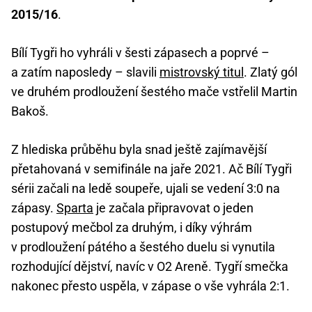
2015/16
.
Bílí Tygři ho vyhráli v šesti zápasech a poprvé –
a zatím naposledy – slavili
mistrovský titul
. Zlatý gól
ve druhém prodloužení šestého mače vstřelil Martin
Bakoš.
Z hlediska průběhu byla snad ještě zajímavější
přetahovaná v semifinále na jaře 2021. Ač Bílí Tygři
sérii začali na ledě soupeře, ujali se vedení 3:0 na
zápasy.
Sparta
je začala připravovat o jeden
postupový mečbol za druhým, i díky výhrám
v prodloužení pátého a šestého duelu si vynutila
rozhodující dějství, navíc v O2 Areně. Tygří smečka
nakonec přesto uspěla, v zápase o vše vyhrála 2:1.