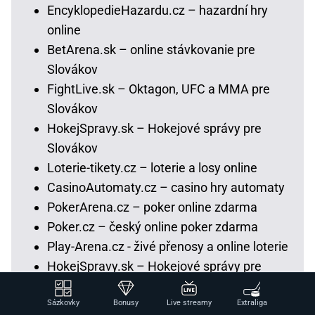
EncyklopedieHazardu.cz – hazardní hry
online
BetArena.sk – online stávkovanie pre
Slovákov
FightLive.sk – Oktagon, UFC a MMA pre
Slovákov
HokejSpravy.sk – Hokejové správy pre
Slovákov
Loterie-tikety.cz – loterie a losy online
CasinoAutomaty.cz – casino hry automaty
PokerArena.cz – poker online zdarma
Poker.cz – český online poker zdarma
Play-Arena.cz - živé přenosy a online loterie
HokejSpravy.sk – Hokejové správy pre
Slovákov
Sázkovky
Bonusy
Live streamy
Extraliga
FutbalSpravy.sk – Futbalový portál pre