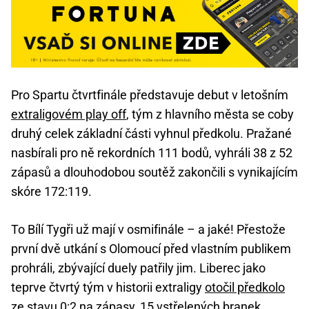
Pro Spartu čtvrtfinále představuje debut v letošním
extraligovém play off
, tým z hlavního města se coby
druhý celek základní části vyhnul předkolu. Pražané
nasbírali pro ně rekordních 111 bodů, vyhráli 38 z 52
zápasů a dlouhodobou soutěž zakončili s vynikajícím
skóre 172:119.
To Bílí Tygři už mají v osmifinále – a jaké! Přestože
první dvě utkání s Olomoucí před vlastním publikem
prohráli, zbývající duely patřily jim. Liberec jako
teprve čtvrtý tým v historii extraligy
otočil předkolo
ze stavu 0:2 na zápasy
, 15 vstřelených branek