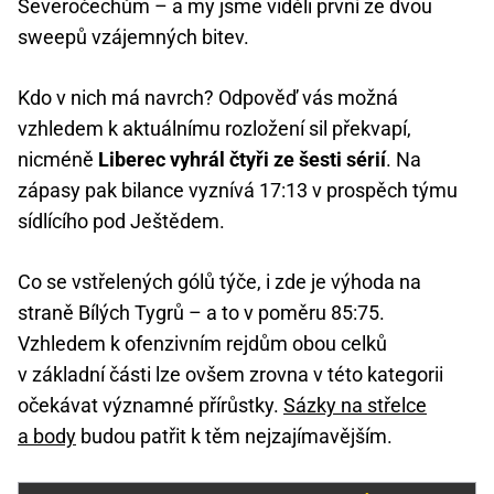
Severočechům – a my jsme viděli první ze dvou
sweepů vzájemných bitev.
Kdo v nich má navrch? Odpověď vás možná
vzhledem k aktuálnímu rozložení sil překvapí,
nicméně
Liberec vyhrál čtyři ze šesti sérií
. Na
zápasy pak bilance vyznívá 17:13 v prospěch týmu
sídlícího pod Ještědem.
Co se vstřelených gólů týče, i zde je výhoda na
straně Bílých Tygrů – a to v poměru 85:75.
Vzhledem k ofenzivním rejdům obou celků
v základní části lze ovšem zrovna v této kategorii
očekávat významné přírůstky.
Sázky na střelce
a body
budou patřit k těm nejzajímavějším.