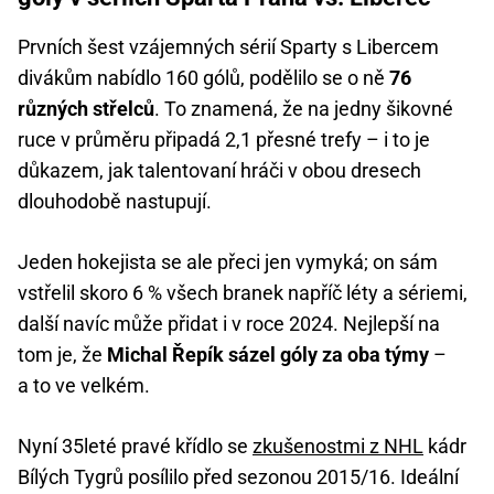
Prvních šest vzájemných sérií Sparty s Libercem
divákům nabídlo 160 gólů, podělilo se o ně
76
různých střelců
. To znamená, že na jedny šikovné
ruce v průměru připadá 2,1 přesné trefy – i to je
důkazem, jak talentovaní hráči v obou dresech
dlouhodobě nastupují.
Jeden hokejista se ale přeci jen vymyká; on sám
vstřelil skoro 6 % všech branek napříč léty a sériemi,
další navíc může přidat i v roce 2024. Nejlepší na
tom je, že
Michal Řepík sázel góly za oba týmy
–
a to ve velkém.
Nyní 35leté pravé křídlo se
zkušenostmi z NHL
kádr
Bílých Tygrů posílilo před sezonou 2015/16. Ideální