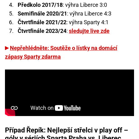
Předkolo 2017/18
: výhra Liberce 3:0
Semifinále 2020/21
: výhra Liberce 4:3
Čtvrtfinále 2021/22
: výhra Sparty 4:1
Čtvrtfinále 2023/24
:
sledujte live zde
Nepřehlédněte: Soutěže o lístky na domácí
zápasy Sparty zdarma
Případ Řepík: Nejlepší střelci v play off –
góly v sériích Sparta Praha vs. Liberec