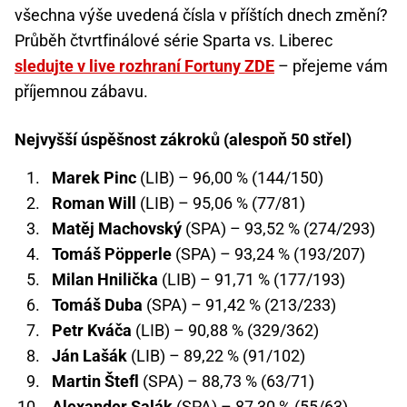
všechna výše uvedená čísla v příštích dnech změní?
Průběh čtvrtfinálové série Sparta vs. Liberec
sledujte v live rozhraní Fortuny ZDE
– přejeme vám
příjemnou zábavu.
Nejvyšší úspěšnost zákroků (alespoň 50 střel)
Marek Pinc
(LIB) – 96,00 % (144/150)
Roman Will
(LIB) – 95,06 % (77/81)
Matěj Machovský
(SPA) – 93,52 % (274/293)
Tomáš Pöpperle
(SPA) – 93,24 % (193/207)
Milan Hnilička
(LIB) – 91,71 % (177/193)
Tomáš Duba
(SPA) – 91,42 % (213/233)
Petr Kváča
(LIB) – 90,88 % (329/362)
Ján Lašák
(LIB) – 89,22 % (91/102)
Martin Štefl
(SPA) – 88,73 % (63/71)
Alexander Salák
(SPA) – 87,30 % (55/63)