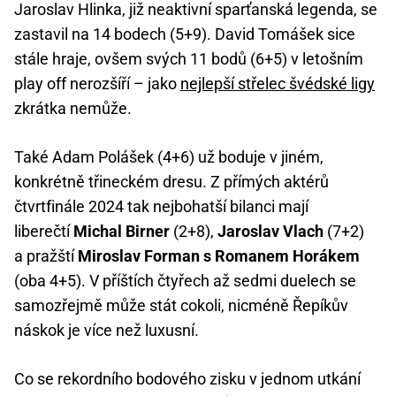
Jaroslav Hlinka, již neaktivní sparťanská legenda, se
zastavil na 14 bodech (5+9). David Tomášek sice
stále hraje, ovšem svých 11 bodů (6+5) v letošním
play off nerozšíří – jako
nejlepší střelec švédské ligy
zkrátka nemůže.
Také Adam Polášek (4+6) už boduje v jiném,
konkrétně třineckém dresu. Z přímých aktérů
čtvrtfinále 2024 tak nejbohatší bilanci mají
liberečtí
Michal Birner
(2+8),
Jaroslav Vlach
(7+2)
a pražští
Miroslav Forman s Romanem Horákem
(oba 4+5). V příštích čtyřech až sedmi duelech se
samozřejmě může stát cokoli, nicméně Řepíkův
náskok je více než luxusní.
Co se rekordního bodového zisku v jednom utkání