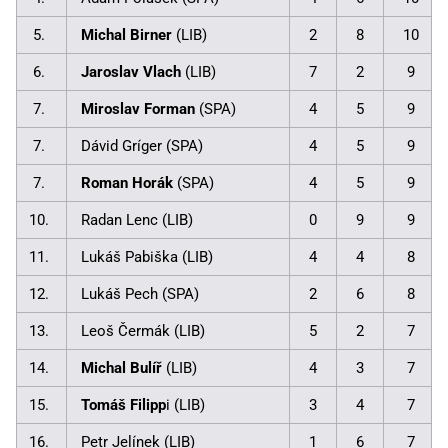
5.
Michal Birner
(LIB)
2
8
10
6.
Jaroslav Vlach
(LIB)
7
2
9
7.
Miroslav Forman
(SPA)
4
5
9
7.
Dávid Gríger (SPA)
4
5
9
7.
Roman Horák
(SPA)
4
5
9
10.
Radan Lenc (LIB)
0
9
9
11.
Lukáš Pabiška (LIB)
4
4
8
12.
Lukáš Pech (SPA)
2
6
8
13.
Leoš Čermák (LIB)
5
2
7
14.
Michal Bulíř
(LIB)
4
3
7
15.
Tomáš Filipp
i (LIB)
3
4
7
16.
Petr Jelínek (LIB)
1
6
7