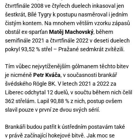
čtvrtfinále 2008 ve čtyřech duelech inkasoval jen
šestkrát, Bílé Tygry k postupu nasměroval i jedním
čistým kontem. Na mnohem větším vzorku zápasů
obstál ex-sparťan
Matěj Machovský
, během
semifinále 2021 a čtvrtfinále 2022 v deseti duelech
pokryl 93,52 % střel – Pražané sedmkrát zvítězili.
Tím vůbec nejvytíženějším gólmanem těchto bitev
je nicméně
Petr Kváča
, v současnosti brankář
švédského Rögle BK. V letech 2021 a 2022 za
Liberec odchytal 12 duelů, v součtu během nich čelil
362 střelám. Lapil 90,88 % z nich, postup ovšem
slavil pouze v první ze dvou svých sérií.
Brankáři budou patřit k ústředním postavám také
v právě začínající hokejové bitvě. Jak moc se