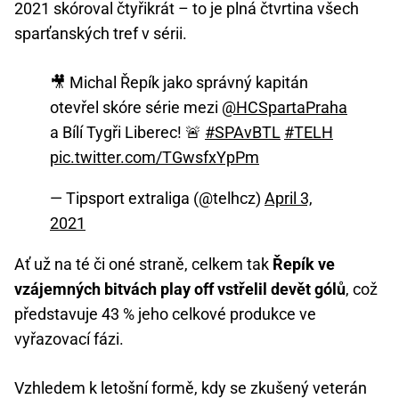
2021 skóroval čtyřikrát – to je plná čtvrtina všech
sparťanských tref v sérii.
🎥 Michal Řepík jako správný kapitán
otevřel skóre série mezi
@HCSpartaPraha
a Bílí Tygři Liberec! 🚨
#SPAvBTL
#TELH
pic.twitter.com/TGwsfxYpPm
— Tipsport extraliga (@telhcz)
April 3,
2021
Ať už na té či oné straně, celkem tak
Řepík ve
vzájemných bitvách play off vstřelil devět gólů
, což
představuje 43 % jeho celkové produkce ve
vyřazovací fázi.
Vzhledem k letošní formě, kdy se zkušený veterán