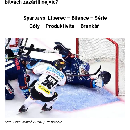
bitvách zazářili nejvíc?
Sparta vs. Liberec
–
Bilance
–
Série
Góly
–
Produktivita
–
Brankáři
Foto: Pavel Mazáč / CNC / Profimedia