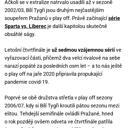
Ačkoli se v extralize natrvalo usadili až v sezoně
2002/03, Bílí Tygři jsou druhým nejčastějším
soupeřem Pražanů v play off. Právě začínající
série
Sparta vs. Liberec
je další kapitolou skutečně
obsáhlé ságy.
Letošní čtvrtfinále je
už sedmou vzájemnou sérií
ve
vyřazovací části, přičemž dva velcí rivalové na sebe
narazí popáté za posledních osm let – a to nás ještě
o play off na jaře 2020 připravila propukající
pandemie covid-19.
Poprvé se obě družstva střetla v play off sezony
2006/07, kdy si Bílí Tygři kroutili pátou sezonu mezi
elitou. Tehdejší semifinále ovládli Pražané, hned
o rok později ovšem odveta ve čtvrtfinále patřila