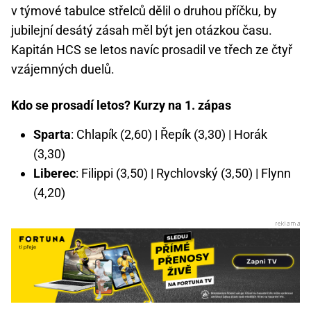
v týmové tabulce střelců dělil o druhou příčku, by
jubilejní desátý zásah měl být jen otázkou času.
Kapitán HCS se letos navíc prosadil ve třech ze čtyř
vzájemných duelů.
Kdo se prosadí letos? Kurzy na 1. zápas
Sparta
: Chlapík (2,60) | Řepík (3,30) | Horák
(3,30)
Liberec
: Filippi (3,50) | Rychlovský (3,50) | Flynn
(4,20)