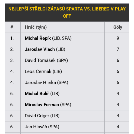
NEJLEPŠÍ STŘELCI ZÁPASŮ SPARTA VS. LIBEREC V PLAY
OFF
#
Hráč (tým)
Góly
1.
Michal Řepík
(LIB, SPA)
9
2.
Jaroslav Vlach
(LIB)
7
3.
David Tomášek (SPA)
6
4.
Leoš Čermák (LIB)
5
4.
Jaroslav Hlinka (SPA)
5
6.
Michal Bulíř
(LIB)
4
6.
Miroslav Forman
(SPA)
4
6.
Dávid Gríger (LIB)
4
6.
Jan Hlaváč (SPA)
4