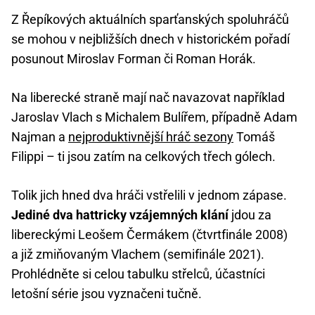
Z Řepíkových aktuálních sparťanských spoluhráčů
se mohou v nejbližších dnech v historickém pořadí
posunout Miroslav Forman či Roman Horák.
Na liberecké straně mají nač navazovat například
Jaroslav Vlach s Michalem Bulířem, případně Adam
Najman a
nejproduktivnější hráč sezony
Tomáš
Filippi – ti jsou zatím na celkových třech gólech.
Tolik jich hned dva hráči vstřelili v jednom zápase.
Jediné dva hattricky vzájemných klání
jdou za
libereckými Leošem Čermákem (čtvrtfinále 2008)
a již zmiňovaným Vlachem (semifinále 2021).
Prohlédněte si celou tabulku střelců, účastníci
letošní série jsou vyznačeni tučně.