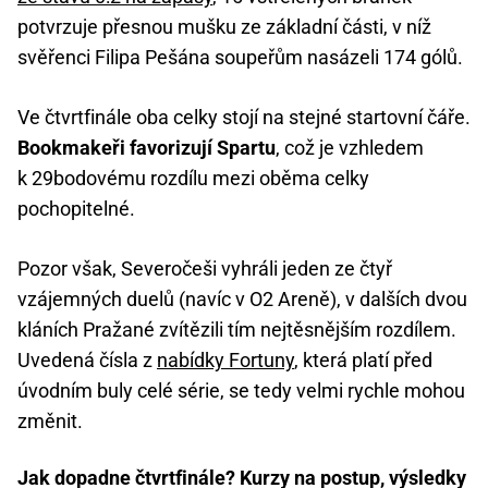
potvrzuje přesnou mušku ze základní části, v níž
svěřenci Filipa Pešána soupeřům nasázeli 174 gólů.
Ve čtvrtfinále oba celky stojí na stejné startovní čáře.
Bookmakeři favorizují Spartu
, což je vzhledem
k 29bodovému rozdílu mezi oběma celky
pochopitelné.
Pozor však, Severočeši vyhráli jeden ze čtyř
vzájemných duelů (navíc v O2 Areně), v dalších dvou
kláních Pražané zvítězili tím nejtěsnějším rozdílem.
Uvedená čísla z
nabídky Fortuny
, která platí před
úvodním buly celé série, se tedy velmi rychle mohou
změnit.
Jak dopadne čtvrtfinále? Kurzy na postup, výsledky