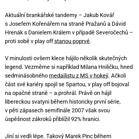
Aktuální brankářské tandemy – Jakub Kovář
s Josefem Kořenářem na straně Pražanů a Dávid
Hrenák s Danielem Králem v případě Severočechů –
proti sobě v play off
stanou poprvé
.
V minulosti ovšem klece hájilo několik skutečných
legend. Vezměme si například Milana Hniličku, hned
sedminásobného
medailistu z MS v hokeji
. Ačkoli
část své kariéry spojil se Spartou, v play off bojoval
na opačné straně – a prohrál. Právě on hájil
libereckou svatyni během historicky první série,
v pěti zápasech semifinále 2007 však svou
úspěšnost zákroků přiblížil 92% hranici.
Jiní si vedli lépe. Takový Marek Pinc během