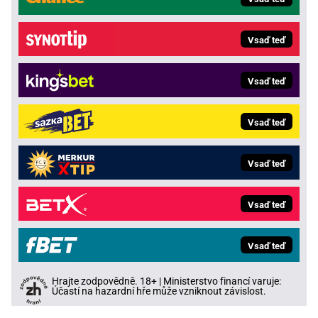
Vsaď teď
Vsaď teď
Vsaď teď
Vsaď teď
Vsaď teď
Vsaď teď
Hrajte zodpovědně. 18+ | Ministerstvo financí varuje:
Účastí na hazardní hře může vzniknout závislost.