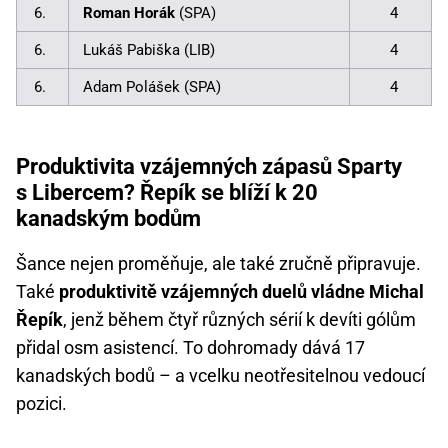
6.
Roman Horák
(SPA)
4
6.
Lukáš Pabiška (LIB)
4
6.
Adam Polášek (SPA)
4
Produktivita vzájemných zápasů Sparty
s Libercem? Řepík se blíží k 20
kanadským bodům
Šance nejen proměňuje, ale také zručně připravuje.
Také
produktivitě vzájemných duelů vládne Michal
Řepík
, jenž během čtyř různých sérií k devíti gólům
přidal osm asistencí. To dohromady dává 17
kanadských bodů – a vcelku neotřesitelnou vedoucí
pozici.