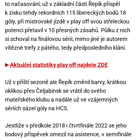
to načasování; už v základní části Řepík přispěl
k zisku tehdy rekordních 115 libereckých bodů 18
góly, při mistrovské jízdě v play off svou střeleckou
potenci přetavil v 10 přesných zásahů. Půlku z nich
si schoval na finálovou sérii, mimo jiné je autorem
vítězné trefy z pátého, tedy předposledního klání.
Aktuální statistiky play off najdete ZDE
Už v příští sezoně ale Řepík změnil barvy, krátkou
oklikou přes Čeljabinsk se vrátil do svého
mateřského klubu a nadále už ve vzájemných
sériích sázel góly na HCS.
Jestliže v předkole 2018 i čtvrtfinále 2022 se jeho
bodový příspěvek omezil na asistence, v semifinále