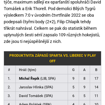
týče, maximum sdílejí ex-sparťanští spoluhráči David
Tomášek a Erik Thorell. Pod demolici Bílých Tygrů
výsledkem 7:0 v úvodním čtvrtfinále 2022 se oba
podepsali čtyřmi body (2+2), Filip Chlapík tehdy
třikrát nahrával. Celkem se pak do statistik během
uplynulých šesti sérií zapsalo 109 různých hokejistů,
zde jsou ti nejúspěšnější z nich.
PRODUKTIVITA ZÁPASŮ SPARTA VS. LIBEREC V PLAY
OFF
#
Hráč (tým)
G
A
B
1.
Michal Řepík
(LIB, SPA)
9
8
17
2.
Jaroslav Hlinka (SPA)
5
9
14
3.
David Tomášek (SPA)
6
5
11
4.
Adam Polášek (SPA)
4
6
10